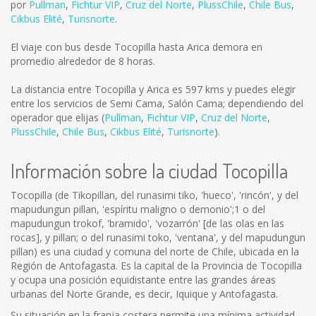
por
Pullman
,
Fichtur VIP
,
Cruz del Norte
,
PlussChile
,
Chile Bus
,
Cikbus Elité
,
Turisnorte
.
El viaje con bus desde Tocopilla hasta Arica demora en
promedio alrededor de 8 horas.
La distancia entre Tocopilla y Arica es
597 kms
y puedes elegir
entre los servicios de Semi Cama, Salón Cama; dependiendo del
operador que elijas (
Pullman
,
Fichtur VIP
,
Cruz del Norte
,
PlussChile
,
Chile Bus
,
Cikbus Elité
,
Turisnorte
).
Información sobre la ciudad Tocopilla
Tocopilla (de Tikopillan, del runasimi tiko, 'hueco', 'rincón', y del
mapudungun pillan, 'espíritu maligno o demonio';1 o del
mapudungun trokof, 'bramido', 'vozarrón' [de las olas en las
rocas], y pillan; o del runasimi toko, 'ventana', y del mapudungun
pillan) es una ciudad y comuna del norte de Chile, ubicada en la
Región de Antofagasta. Es la capital de la Provincia de Tocopilla
y ocupa una posición equidistante entre las grandes áreas
urbanas del Norte Grande, es decir, Iquique y Antofagasta.
Su situación en la franja costera permite una mínima actividad