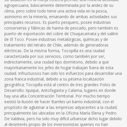
agropecuaria, básicamente determinada por la aridez de su
clima, pero sobre todo tiene una activa vida en la pesca,
asimismo en la minería, emanando de ambas actividades sus
principales recursos. Es puerto pesquero, posee industrias
conserveras y fábricas de harina de pescado, pero también es
puerto de exportación del cobre de Chuquicamata y del salitre
de El Toco. Posee industrias metalúrgicas, químicas y de
tratamiento del nitrato de Chile, además de generadoras
eléctricas. De la misma forma, Tocopilla es una ciudad
caracterizada por sus servicios, como también por ser,
indirectamente, una ciudad tipo dormitorio, debido a que
mayoritariamente los jefes de hogar trabajan fuera de esta
ciudad. Infructuosos han sido los esfuerzos para desarrollar una
zona franca industrial, debido a su pésima localización
geográfica; Tocopilla está al centro de tres grandes Polos de
Desarrollo; Iquique, Antofagasta y Calama, lugares en donde
hay una alta Concentración Territorial. Por mucho tiempo
existió la ilusión de hacer Barriles un barrio industrial, con el
propósito de aglutinar a las empresas adyacentes a la ciudad;
principalmente las ubicadas en la Oficina María Elena y Pedro
De Valdivia, pero ha sido muy difícil urbanizar dicho lugar debido
al desinterés propio de los inversionistas quienes no han