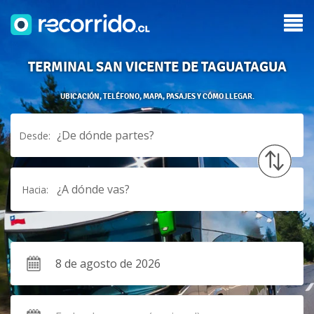
TERMINAL SAN VICENTE DE TAGUATAGUA
UBICACIÓN, TELÉFONO, MAPA, PASAJES Y CÓMO LLEGAR.
¿De dónde partes?
Desde:
¿A dónde vas?
Hacia: