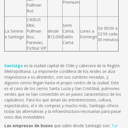
Premium
Pullman
Bus
CIKBUS
Elité,
Semi
De 00:00 a
La Serena
Pullman
desde
Cama,
Lunes a
23:59 cada
a Santiago
Bus,
$12.000
Salón
Domingo
30 minutos
Paravias,
Cama
FIchtur VIP
Santiago
es la ciudad capital de Chile y cabecera de la Región
Metropolitana. La imponente cordillera de los Andes se alza
majestuosa a su alrededor, con sus cumbres nevadas, y
algunos cerros llegan hasta el propio centro de la ciudad. Este
es el caso de los cerros Santa Lucía y San Cristóbal, pulmones
verdes que se han convertido en un paseo característico de los
capitalinos. Para los que aman las entretenciones, cultura,
espectáculos, el ir de compras y mucho más, Santiago ofrece
todas las alternativas y la infraestructura necesarias para pasar
unos días inolvidables.
Las empresas de buses
que salen desde Santiago son:
Tur