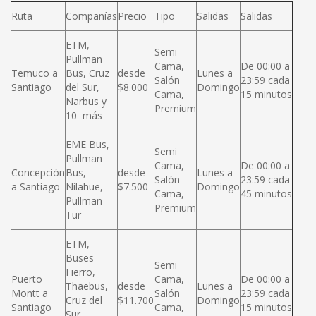
Ruta
Compañías
Precio
Tipo
Salidas
Salidas
ETM,
Semi
Pullman
Cama,
De 00:00 a
Temuco a
Bus, Cruz
desde
Lunes a
Salón
23:59 cada
Santiago
del Sur,
$8.000
Domingo
Cama,
15 minutos
Narbus y
Premium
10 más
EME Bus,
Semi
Pullman
Cama,
De 00:00 a
Concepción
Bus,
desde
Lunes a
Salón
23:59 cada
a Santiago
Nilahue,
$7.500
Domingo
Cama,
45 minutos
Pullman
Premium
Tur
ETM,
Buses
Semi
Fierro,
Puerto
Cama,
De 00:00 a
Thaebus,
desde
Lunes a
Montt a
Salón
23:59 cada
Cruz del
$11.700
Domingo
Santiago
Cama,
15 minutos
Sur,