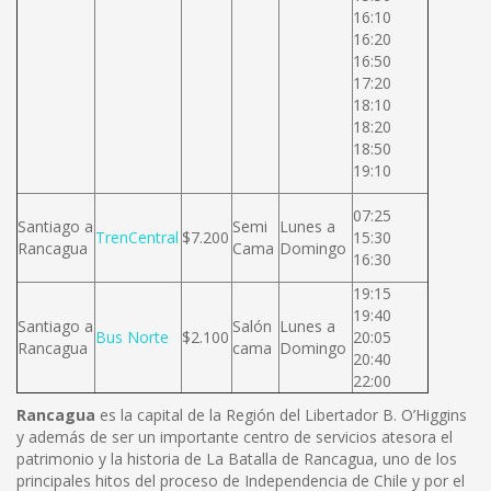
16:10
16:20
16:50
17:20
18:10
18:20
18:50
19:10
07:25
Santiago a
Semi
Lunes a
TrenCentral
$7.200
15:30
Rancagua
Cama
Domingo
16:30
19:15
19:40
Santiago a
Salón
Lunes a
Bus Norte
$2.100
20:05
Rancagua
cama
Domingo
20:40
22:00
Rancagua
es la capital de la Región del Libertador B. O’Higgins
y además de ser un importante centro de servicios atesora el
patrimonio y la historia de La Batalla de Rancagua, uno de los
principales hitos del proceso de Independencia de Chile y por el