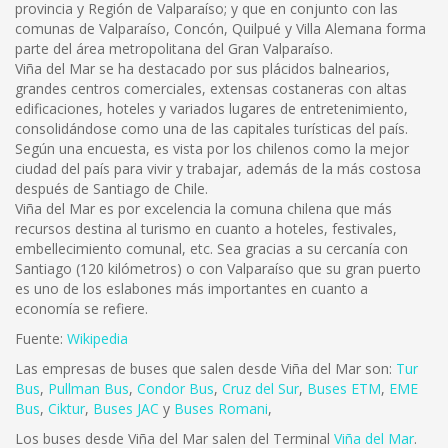
provincia y Región de Valparaíso; y que en conjunto con las
comunas de Valparaíso, Concón, Quilpué y Villa Alemana forma
parte del área metropolitana del Gran Valparaíso.
Viña del Mar se ha destacado por sus plácidos balnearios,
grandes centros comerciales, extensas costaneras con altas
edificaciones, hoteles y variados lugares de entretenimiento,
consolidándose como una de las capitales turísticas del país.
Según una encuesta, es vista por los chilenos como la mejor
ciudad del país para vivir y trabajar, además de la más costosa
después de Santiago de Chile.
Viña del Mar es por excelencia la comuna chilena que más
recursos destina al turismo en cuanto a hoteles, festivales,
embellecimiento comunal, etc. Sea gracias a su cercanía con
Santiago (120 kilómetros) o con Valparaíso que su gran puerto
es uno de los eslabones más importantes en cuanto a
economía se refiere.
Fuente:
Wikipedia
Las empresas de buses que salen desde Viña del Mar son:
Tur
Bus
,
Pullman Bus
,
Condor Bus
,
Cruz del Sur
,
Buses ETM
,
EME
Bus
,
Ciktur
,
Buses JAC
y
Buses Romani
,
Los buses desde Viña del Mar salen del Terminal
Viña del Mar
.