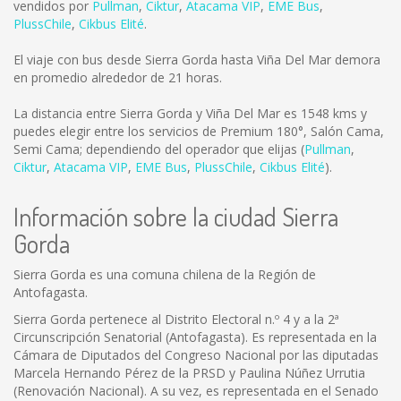
vendidos por
Pullman
,
Ciktur
,
Atacama VIP
,
EME Bus
,
PlussChile
,
Cikbus Elité
.
El viaje con bus desde Sierra Gorda hasta Viña Del Mar demora
en promedio alrededor de 21 horas.
La distancia entre Sierra Gorda y Viña Del Mar es
1548 kms
y
puedes elegir entre los servicios de Premium 180°, Salón Cama,
Semi Cama; dependiendo del operador que elijas (
Pullman
,
Ciktur
,
Atacama VIP
,
EME Bus
,
PlussChile
,
Cikbus Elité
).
Información sobre la ciudad Sierra
Gorda
Sierra Gorda es una comuna chilena de la Región de
Antofagasta.
Sierra Gorda pertenece al Distrito Electoral n.º 4 y a la 2ª
Circunscripción Senatorial (Antofagasta). Es representada en la
Cámara de Diputados del Congreso Nacional por las diputadas
Marcela Hernando Pérez de la PRSD y Paulina Núñez Urrutia
(Renovación Nacional). A su vez, es representada en el Senado