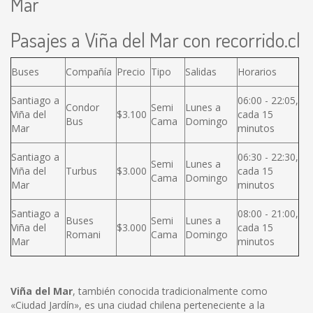
Mar
Pasajes a Viña del Mar con recorrido.cl
Buses
Compañía
Precio
Tipo
Salidas
Horarios
Santiago a
06:00 - 22:05,
Condor
Semi
Lunes a
Viña del
$3.100
cada 15
Bus
Cama
Domingo
Mar
minutos
Santiago a
06:30 - 22:30,
Semi
Lunes a
Viña del
Turbus
$3.000
cada 15
Cama
Domingo
Mar
minutos
Santiago a
08:00 - 21:00,
Buses
Semi
Lunes a
Viña del
$3.000
cada 15
Romani
Cama
Domingo
Mar
minutos
Viña del Mar
, también conocida tradicionalmente como
«Ciudad Jardín», es una ciudad chilena perteneciente a la