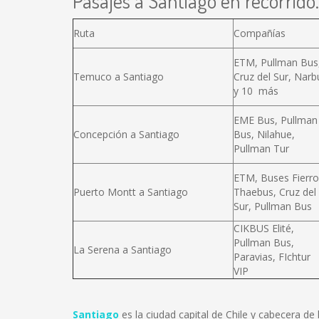
Pasajes a Santiago en recorrido.
Ruta
Compañías
ETM, Pullman Bus
Temuco a Santiago
Cruz del Sur, Narb
y 10 más
EME Bus, Pullman
Concepción a Santiago
Bus, Nilahue,
Pullman Tur
ETM, Buses Fierro
Puerto Montt a Santiago
Thaebus, Cruz del
Sur, Pullman Bus
CIKBUS Elité,
Pullman Bus,
La Serena a Santiago
Paravias, FIchtur
VIP
Santiago
es la ciudad capital de Chile y cabecera d