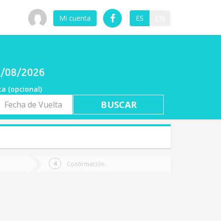
Mi cuenta
ES
EN
07/08/2026
ta (opcional)
a
ta
Confirmación