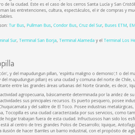
ro de la ciudad. Este es el caso de los cerros Santa Lucía y San Cris
 aman las entretenciones, cultura, espectáculos, el ir de compras y mu
dables.
 son:
Tur Bus
,
Pullman Bus
,
Condor Bus
,
Cruz del Sur
,
Buses ETM
,
EM
minal Sur
,
Terminal San Borja
,
Terminal Alameda
y el
Terminal Los H
pilla
rincón', y del mapudungun pillan, 'espíritu maligno o demonio';1 o del 
', y del mapudungun pillan) es una ciudad y comuna del norte de Chile, 
stante entre las grandes áreas urbanas del Norte Grande, es decir, Iq
actividad agropecuaria, básicamente determinada por la aridez de su 
tividades sus principales recursos. Es puerto pesquero, posee indust
uquicamata y del salitre de El Toco. Posee industrias metalúrgicas, q
 Tocopilla es una ciudad caracterizada por sus servicios, como tamb
e hogar trabajan fuera de esta ciudad. Infructuosos han sido los esfu
a está al centro de tres grandes Polos de Desarrollo; Iquique, Antofa
 ilusión de hacer Barriles un barrio industrial, con el propósito de ag