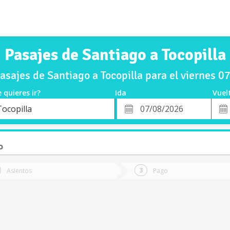
Pasajes de Santiago a Tocopilla
sajes de Santiago a Tocopilla para el viernes 
 quieres ir?
Ida
Vuel
*
Fech
Tocopilla
o
Fecha
de
de
Vuel
Ida
o
Asientos
Pago