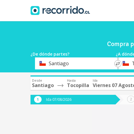
Compra pa
¿De dónde partes?
¿A dónde
*
*
Santiago
Origen
Destin
Desde
Hasta
Ida
Santiago
Tocopilla
Viernes 07 Agost
Ida 07/08/2026