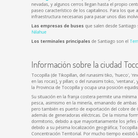
nevadas, y algunos cerros llegan hasta el propio cent
paseo característico de los capitalinos. Para los que
infraestructura necesarias para pasar unos días inolvi
Las empresas de buses
que salen desde Santiago
Nilahue
Los terminales principales
de Santiago son el
Ter
Información sobre la ciudad Toco
Tocopilla (de Tikopillan, del runasimi tiko, 'hueco', '
en las rocas], y pillan; o del runasimi toko, 'ventana
la Provincia de Tocopilla y ocupa una posición equidi
Su situación en la franja costera permite una mínima 
pesca, asimismo en la minería, emanando de ambas ac
pero también es puerto de exportación del cobre de Ch
además de generadoras eléctricas. De la misma forma,
dormitorio, debido a que mayoritariamente los jefes d
debido a su pésima localización geográfica; Tocopill
Concentración Territorial. Por mucho tiempo existió la