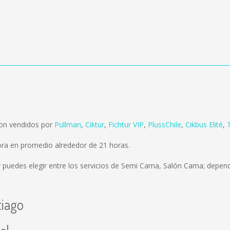
son vendidos por
Pullman
,
Ciktur
,
Fichtur VIP
,
PlussChile
,
Cikbus Elité
,
ora en promedio alrededor de 21 horas.
 puedes elegir entre los servicios de Semi Cama, Salón Cama; dependi
tiago