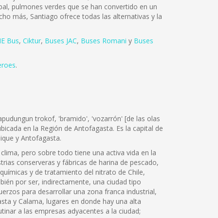
tóbal, pulmones verdes que se han convertido en un
cho más, Santiago ofrece todas las alternativas y la
E Bus
,
Ciktur
,
Buses JAC
,
Buses Romani
y
Buses
eroes
.
mapudungun trokof, 'bramido', 'vozarrón' [de las olas
ubicada en la Región de Antofagasta. Es la capital de
uique y Antofagasta.
clima, pero sobre todo tiene una activa vida en la
rias conserveras y fábricas de harina de pescado,
uímicas y de tratamiento del nitrato de Chile,
ién por ser, indirectamente, una ciudad tipo
erzos para desarrollar una zona franca industrial,
gasta y Calama, lugares en donde hay una alta
lutinar a las empresas adyacentes a la ciudad;