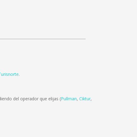
Turisnorte
.
endo del operador que elijas (
Pullman
,
Ciktur
,