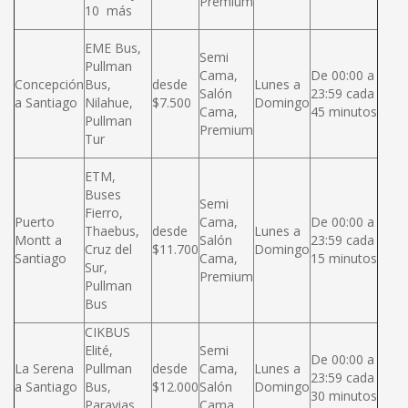
Premium
10 más
EME Bus,
Semi
Pullman
Cama,
De 00:00 a
Concepción
Bus,
desde
Lunes a
Salón
23:59 cada
a Santiago
Nilahue,
$7.500
Domingo
Cama,
45 minutos
Pullman
Premium
Tur
ETM,
Buses
Semi
Fierro,
Puerto
Cama,
De 00:00 a
Thaebus,
desde
Lunes a
Montt a
Salón
23:59 cada
Cruz del
$11.700
Domingo
Santiago
Cama,
15 minutos
Sur,
Premium
Pullman
Bus
CIKBUS
Elité,
Semi
De 00:00 a
La Serena
Pullman
desde
Cama,
Lunes a
23:59 cada
a Santiago
Bus,
$12.000
Salón
Domingo
30 minutos
Paravias,
Cama