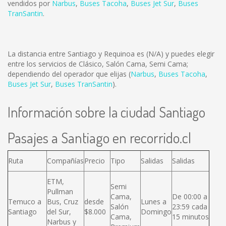
vendidos por
Narbus
,
Buses Tacoha
,
Buses Jet Sur
,
Buses
TranSantin
.
La distancia entre Santiago y Requinoa es
(N/A)
y puedes elegir
entre los servicios de Clásico, Salón Cama, Semi Cama;
dependiendo del operador que elijas (
Narbus
,
Buses Tacoha
,
Buses Jet Sur
,
Buses TranSantin
).
Información sobre la ciudad Santiago
Pasajes a Santiago en recorrido.cl
Ruta
Compañías
Precio
Tipo
Salidas
Salidas
ETM,
Semi
Pullman
Cama,
De 00:00 a
Temuco a
Bus, Cruz
desde
Lunes a
Salón
23:59 cada
Santiago
del Sur,
$8.000
Domingo
Cama,
15 minutos
Narbus y