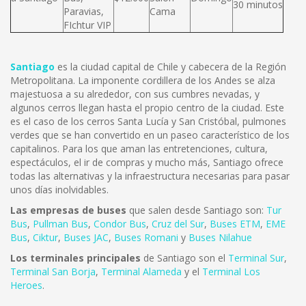
30 minutos
Paravias,
Cama
FIchtur VIP
Santiago
es la ciudad capital de Chile y cabecera de la Región
Metropolitana. La imponente cordillera de los Andes se alza
majestuosa a su alrededor, con sus cumbres nevadas, y
algunos cerros llegan hasta el propio centro de la ciudad. Este
es el caso de los cerros Santa Lucía y San Cristóbal, pulmones
verdes que se han convertido en un paseo característico de los
capitalinos. Para los que aman las entretenciones, cultura,
espectáculos, el ir de compras y mucho más, Santiago ofrece
todas las alternativas y la infraestructura necesarias para pasar
unos días inolvidables.
Las empresas de buses
que salen desde Santiago son:
Tur
Bus
,
Pullman Bus
,
Condor Bus
,
Cruz del Sur
,
Buses ETM
,
EME
Bus
,
Ciktur
,
Buses JAC
,
Buses Romani
y
Buses Nilahue
Los terminales principales
de Santiago son el
Terminal Sur
,
Terminal San Borja
,
Terminal Alameda
y el
Terminal Los
Heroes
.