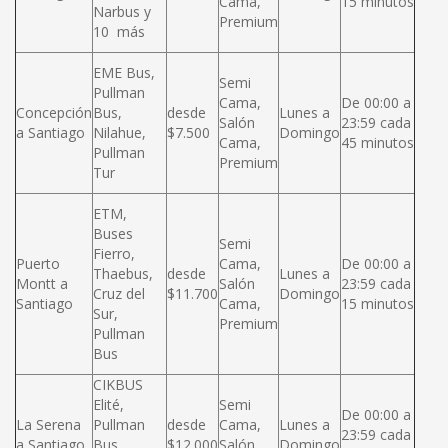
Cama,
15 minutos
Narbus y
Premium
10 más
EME Bus,
Semi
Pullman
Cama,
De 00:00 a
Concepción
Bus,
desde
Lunes a
Salón
23:59 cada
a Santiago
Nilahue,
$7.500
Domingo
Cama,
45 minutos
Pullman
Premium
Tur
ETM,
Buses
Semi
Fierro,
Puerto
Cama,
De 00:00 a
Thaebus,
desde
Lunes a
Montt a
Salón
23:59 cada
Cruz del
$11.700
Domingo
Santiago
Cama,
15 minutos
Sur,
Premium
Pullman
Bus
CIKBUS
Elité,
Semi
De 00:00 a
La Serena
Pullman
desde
Cama,
Lunes a
23:59 cada
a Santiago
Bus,
$12.000
Salón
Domingo