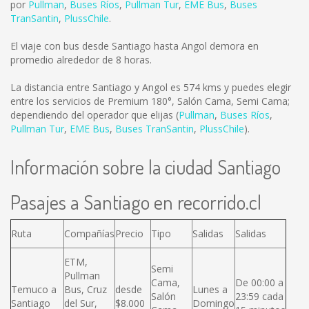
por
Pullman
,
Buses Ríos
,
Pullman Tur
,
EME Bus
,
Buses
TranSantin
,
PlussChile
.
El viaje con bus desde Santiago hasta Angol demora en
promedio alrededor de 8 horas.
La distancia entre Santiago y Angol es
574 kms
y puedes elegir
entre los servicios de Premium 180°, Salón Cama, Semi Cama;
dependiendo del operador que elijas (
Pullman
,
Buses Ríos
,
Pullman Tur
,
EME Bus
,
Buses TranSantin
,
PlussChile
).
Información sobre la ciudad Santiago
Pasajes a Santiago en recorrido.cl
Ruta
Compañías
Precio
Tipo
Salidas
Salidas
ETM,
Semi
Pullman
Cama,
De 00:00 a
Temuco a
Bus, Cruz
desde
Lunes a
Salón
23:59 cada
Santiago
del Sur,
$8.000
Domingo