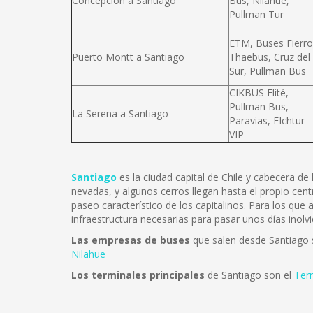
Concepción a Santiago
Bus, Nilahue,
Pullman Tur
ETM, Buses Fierro
Puerto Montt a Santiago
Thaebus, Cruz del
Sur, Pullman Bus
CIKBUS Elité,
Pullman Bus,
La Serena a Santiago
Paravias, FIchtur
VIP
Santiago
es la ciudad capital de Chile y cabecera d
nevadas, y algunos cerros llegan hasta el propio cent
paseo característico de los capitalinos. Para los que
infraestructura necesarias para pasar unos días inolvi
Las empresas de buses
que salen desde Santiago
Nilahue
Los terminales principales
de Santiago son el
Ter