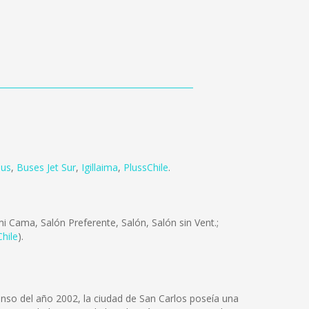
us
,
Buses Jet Sur
,
Igillaima
,
PlussChile
.
 Cama, Salón Preferente, Salón, Salón sin Vent.;
hile
).
censo del año 2002, la ciudad de San Carlos poseía una