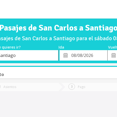
Pasajes de San Carlos a Santiag
sajes de San Carlos a Santiago para el sábado 
 quieres ir?
Ida
Vuel
*
Fech
Santiago
o
Fecha
de
de
Vuel
Ida
to
Asientos
Pago