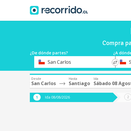
Compra pa
¿De dónde partes?
¿A dónde
*
*
San Carlos
Origen
Destin
Desde
Hasta
Ida
San Carlos
Santiago
Sábado 08 Agos
Ida 08/08/2026