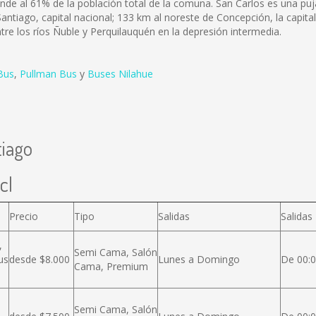
onde al 61% de la población total de la comuna. San Carlos es una p
antiago, capital nacional; 133 km al noreste de Concepción, la capital 
entre los ríos Ñuble y Perquilauquén en la depresión intermedia.
Bus
,
Pullman Bus
y
Buses Nilahue
tiago
cl
Precio
Tipo
Salidas
Salidas
,
Semi Cama, Salón
us
desde $8.000
Lunes a Domingo
De 00:0
Cama, Premium
Semi Cama, Salón