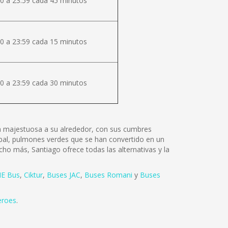
0 a 23:59 cada 45 minutos
0 a 23:59 cada 15 minutos
0 a 23:59 cada 30 minutos
lza majestuosa a su alrededor, con sus cumbres
tóbal, pulmones verdes que se han convertido en un
cho más, Santiago ofrece todas las alternativas y la
E Bus
,
Ciktur
,
Buses JAC
,
Buses Romani
y
Buses
eroes
.