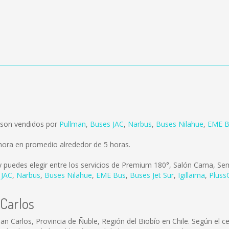
 son vendidos por
Pullman
,
Buses JAC
,
Narbus
,
Buses Nilahue
,
EME B
mora en promedio alrededor de 5 horas.
 puedes elegir entre los servicios de Premium 180°, Salón Cama, Semi
 JAC
,
Narbus
,
Buses Nilahue
,
EME Bus
,
Buses Jet Sur
,
Igillaima
,
PlussC
 Carlos
an Carlos, Provincia de Ñuble, Región del Biobío en Chile. Según el 