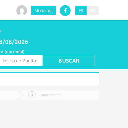
Mi cuenta
ES
EN
o
08/08/2026
ta (opcional)
a
ta
Confirmación