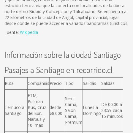
estación ferroviaria que la conecta con localidades de la ribera
norte del río Biobío y Concepción y Talcahuano. Se encuentra a
22 kilómetros de la ciudad de Angol, capital provincial, lugar
desde donde se puede acceder a variados panoramas turísticos.
Fuente:
Wikipedia
Información sobre la ciudad Santiago
Pasajes a Santiago en recorrido.cl
Ruta
Compañías
Precio
Tipo
Salidas
Salidas
ETM,
Semi
Pullman
Cama,
De 00:00 a
Temuco a
Bus, Cruz
desde
Lunes a
Salón
23:59 cada
Santiago
del Sur,
$8.000
Domingo
Cama,
15 minutos
Narbus y
Premium
10 más