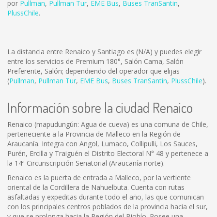
por
Pullman
,
Pullman Tur
,
EME Bus
,
Buses TranSantin
,
PlussChile
.
La distancia entre Renaico y Santiago es
(N/A)
y puedes elegir
entre los servicios de Premium 180°, Salón Cama, Salón
Preferente, Salón; dependiendo del operador que elijas
(
Pullman
,
Pullman Tur
,
EME Bus
,
Buses TranSantin
,
PlussChile
).
Información sobre la ciudad Renaico
Renaico (mapudungún: Agua de cueva) es una comuna de Chile,
perteneciente a la Provincia de Malleco en la Región de
Araucanía. Integra con Angol, Lumaco, Collipulli, Los Sauces,
Purén, Ercilla y Traiguén el Distrito Electoral N° 48 y pertenece a
la 14ª Circunscripción Senatorial (Araucanía norte).
Renaico es la puerta de entrada a Malleco, por la vertiente
oriental de la Cordillera de Nahuelbuta. Cuenta con rutas
asfaltadas y expeditas durante todo el año, las que comunican
con los principales centros poblados de la provincia hacia el sur,
y que se prolonga hacia la Región del Biobío. Posee una