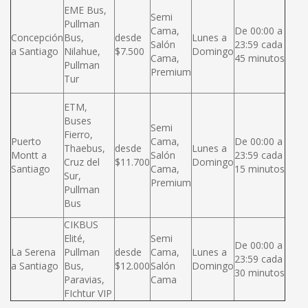
EME Bus,
Semi
Pullman
Cama,
De 00:00 a
Concepción
Bus,
desde
Lunes a
Salón
23:59 cada
a Santiago
Nilahue,
$7.500
Domingo
Cama,
45 minutos
Pullman
Premium
Tur
ETM,
Buses
Semi
Fierro,
Puerto
Cama,
De 00:00 a
Thaebus,
desde
Lunes a
Montt a
Salón
23:59 cada
Cruz del
$11.700
Domingo
Santiago
Cama,
15 minutos
Sur,
Premium
Pullman
Bus
CIKBUS
Elité,
Semi
De 00:00 a
La Serena
Pullman
desde
Cama,
Lunes a
23:59 cada
a Santiago
Bus,
$12.000
Salón
Domingo
30 minutos
Paravias,
Cama
FIchtur VIP