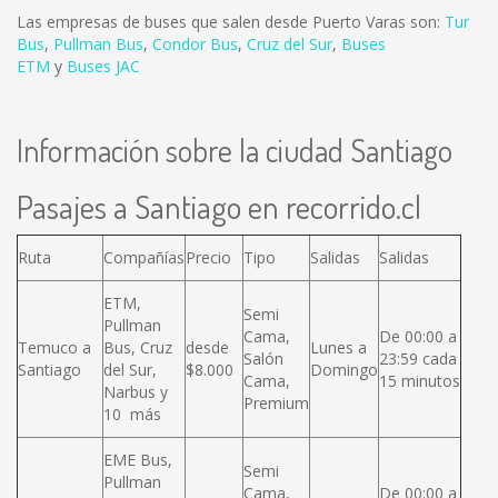
Las empresas de buses que salen desde Puerto Varas son:
Tur
Bus
,
Pullman Bus
,
Condor Bus
,
Cruz del Sur
,
Buses
ETM
y
Buses JAC
Información sobre la ciudad Santiago
Pasajes a Santiago en recorrido.cl
Ruta
Compañías
Precio
Tipo
Salidas
Salidas
ETM,
Semi
Pullman
Cama,
De 00:00 a
Temuco a
Bus, Cruz
desde
Lunes a
Salón
23:59 cada
Santiago
del Sur,
$8.000
Domingo
Cama,
15 minutos
Narbus y
Premium
10 más
EME Bus,
Semi
Pullman
Cama,
De 00:00 a