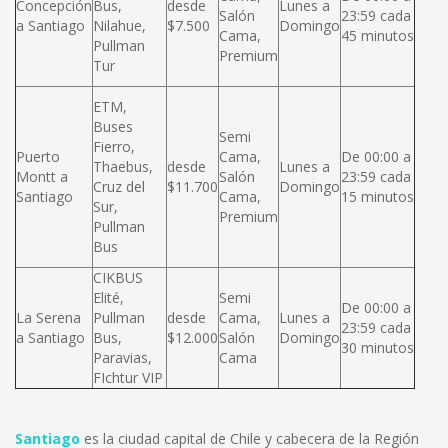
Concepción
Bus,
desde
Lunes a
Salón
23:59 cada
a Santiago
Nilahue,
$7.500
Domingo
Cama,
45 minutos
Pullman
Premium
Tur
ETM,
Buses
Semi
Fierro,
Puerto
Cama,
De 00:00 a
Thaebus,
desde
Lunes a
Montt a
Salón
23:59 cada
Cruz del
$11.700
Domingo
Santiago
Cama,
15 minutos
Sur,
Premium
Pullman
Bus
CIKBUS
Elité,
Semi
De 00:00 a
La Serena
Pullman
desde
Cama,
Lunes a
23:59 cada
a Santiago
Bus,
$12.000
Salón
Domingo
30 minutos
Paravias,
Cama
FIchtur VIP
Santiago
es la ciudad capital de Chile y cabecera de la Región