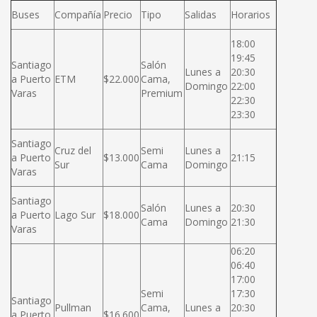
Buses
Compañía
Precio
Tipo
Salidas
Horarios
18:00
19:45
Santiago
Salón
Lunes a
20:30
a Puerto
ETM
$22.000
Cama,
Domingo
22:00
Varas
Premium
22:30
23:30
Santiago
Cruz del
Semi
Lunes a
a Puerto
$13.000
21:15
Sur
Cama
Domingo
Varas
Santiago
Salón
Lunes a
20:30
a Puerto
Lago Sur
$18.000
Cama
Domingo
21:30
Varas
06:20
06:40
17:00
Semi
17:30
Santiago
Pullman
Cama,
Lunes a
20:30
a Puerto
$16.600