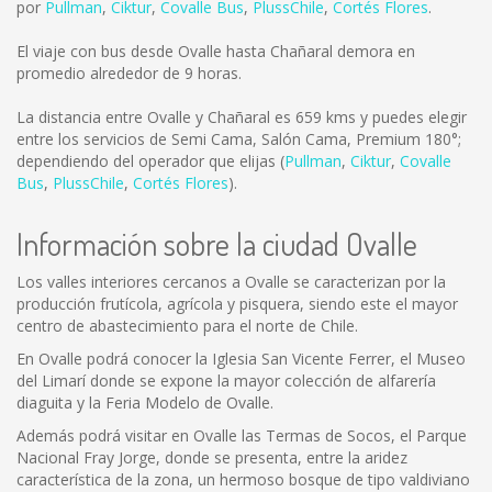
por
Pullman
,
Ciktur
,
Covalle Bus
,
PlussChile
,
Cortés Flores
.
El viaje con bus desde Ovalle hasta Chañaral demora en
promedio alrededor de 9 horas.
La distancia entre Ovalle y Chañaral es
659 kms
y puedes elegir
entre los servicios de Semi Cama, Salón Cama, Premium 180°;
dependiendo del operador que elijas (
Pullman
,
Ciktur
,
Covalle
Bus
,
PlussChile
,
Cortés Flores
).
Información sobre la ciudad Ovalle
Los valles interiores cercanos a Ovalle se caracterizan por la
producción frutícola, agrícola y pisquera, siendo este el mayor
centro de abastecimiento para el norte de Chile.
En Ovalle podrá conocer la Iglesia San Vicente Ferrer, el Museo
del Limarí donde se expone la mayor colección de alfarería
diaguita y la Feria Modelo de Ovalle.
Además podrá visitar en Ovalle las Termas de Socos, el Parque
Nacional Fray Jorge, donde se presenta, entre la aridez
característica de la zona, un hermoso bosque de tipo valdiviano