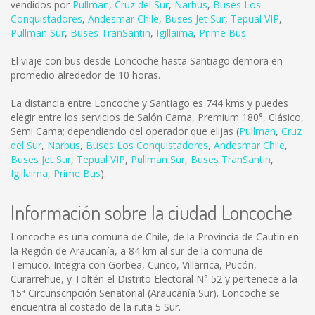
vendidos por
Pullman
,
Cruz del Sur
,
Narbus
,
Buses Los
Conquistadores
,
Andesmar Chile
,
Buses Jet Sur
,
Tepual VIP
,
Pullman Sur
,
Buses TranSantin
,
Igillaima
,
Prime Bus
.
El viaje con bus desde Loncoche hasta Santiago demora en
promedio alrededor de 10 horas.
La distancia entre Loncoche y Santiago es
744 kms
y puedes
elegir entre los servicios de Salón Cama, Premium 180°, Clásico,
Semi Cama; dependiendo del operador que elijas (
Pullman
,
Cruz
del Sur
,
Narbus
,
Buses Los Conquistadores
,
Andesmar Chile
,
Buses Jet Sur
,
Tepual VIP
,
Pullman Sur
,
Buses TranSantin
,
Igillaima
,
Prime Bus
).
Información sobre la ciudad Loncoche
Loncoche es una comuna de Chile, de la Provincia de Cautín en
la Región de Araucanía, a 84 km al sur de la comuna de
Temuco. Integra con Gorbea, Cunco, Villarrica, Pucón,
Curarrehue, y Toltén el Distrito Electoral N° 52 y pertenece a la
15ª Circunscripción Senatorial (Araucanía Sur). Loncoche se
encuentra al costado de la ruta 5 Sur.