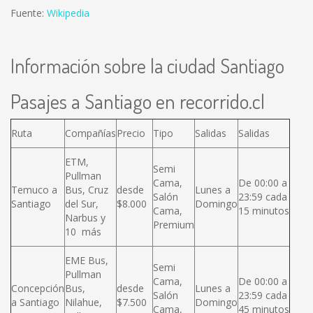
Fuente:
Wikipedia
Información sobre la ciudad Santiago
Pasajes a Santiago en recorrido.cl
Ruta
Compañías
Precio
Tipo
Salidas
Salidas
ETM,
Semi
Pullman
Cama,
De 00:00 a
Temuco a
Bus, Cruz
desde
Lunes a
Salón
23:59 cada
Santiago
del Sur,
$8.000
Domingo
Cama,
15 minutos
Narbus y
Premium
10 más
EME Bus,
Semi
Pullman
Cama,
De 00:00 a
Concepción
Bus,
desde
Lunes a
Salón
23:59 cada
a Santiago
Nilahue,
$7.500
Domingo
Cama,
45 minutos