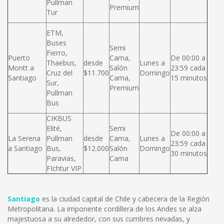
Pullman
Premium
Tur
ETM,
Buses
Semi
Fierro,
Puerto
Cama,
De 00:00 a
Thaebus,
desde
Lunes a
Montt a
Salón
23:59 cada
Cruz del
$11.700
Domingo
Santiago
Cama,
15 minutos
Sur,
Premium
Pullman
Bus
CIKBUS
Elité,
Semi
De 00:00 a
La Serena
Pullman
desde
Cama,
Lunes a
23:59 cada
a Santiago
Bus,
$12.000
Salón
Domingo
30 minutos
Paravias,
Cama
FIchtur VIP
Santiago
es la ciudad capital de Chile y cabecera de la Región
Metropolitana. La imponente cordillera de los Andes se alza
majestuosa a su alrededor, con sus cumbres nevadas, y