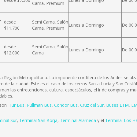
desde $7.500
Lunes a Domingo
De 00:0
Cama, Premium
,
desde
Semi Cama, Salón
Lunes a Domingo
De 00:0
$11.700
Cama, Premium
desde
Semi Cama, Salón
Lunes a Domingo
De 00:0
$12.000
Cama
e la Región Metropolitana. La imponente cordillera de los Andes se a
ro de la ciudad. Este es el caso de los cerros Santa Lucía y San Cris
 aman las entretenciones, cultura, espectáculos, el ir de compras y mu
dables.
 son:
Tur Bus
,
Pullman Bus
,
Condor Bus
,
Cruz del Sur
,
Buses ETM
,
EM
minal Sur
,
Terminal San Borja
,
Terminal Alameda
y el
Terminal Los H