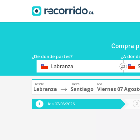
Compra pa
¿De dónde partes?
¿A dónde
*
*
Labranza
Origen
Destin
Desde
Hasta
Ida
Labranza
Santiago
Viernes 07 Agost
Ida 07/08/2026