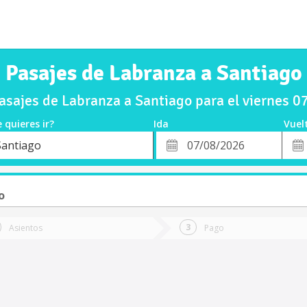
Pasajes de Labranza a Santiago
sajes de Labranza a Santiago para el viernes 
 quieres ir?
Ida
Vuel
*
Fech
Santiago
o
Fecha
de
de
Vuel
Ida
o
Asientos
Pago