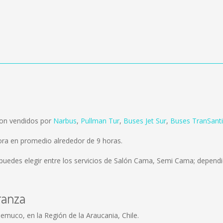
son vendidos por
Narbus
,
Pullman Tur
,
Buses Jet Sur
,
Buses TranSant
ora en promedio alrededor de 9 horas.
puedes elegir entre los servicios de Salón Cama, Semi Cama; dependie
ranza
muco, en la Región de la Araucania, Chile.