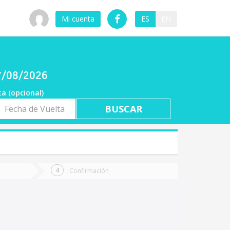
Mi cuenta
ES
EN
07/08/2026
ta (opcional)
a
ta
Confirmación