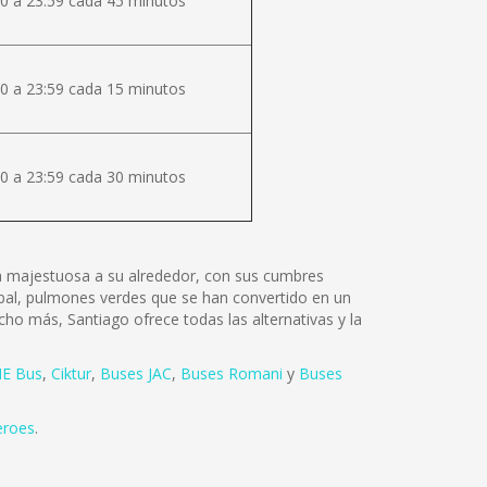
0 a 23:59 cada 45 minutos
0 a 23:59 cada 15 minutos
0 a 23:59 cada 30 minutos
lza majestuosa a su alrededor, con sus cumbres
tóbal, pulmones verdes que se han convertido en un
cho más, Santiago ofrece todas las alternativas y la
E Bus
,
Ciktur
,
Buses JAC
,
Buses Romani
y
Buses
eroes
.