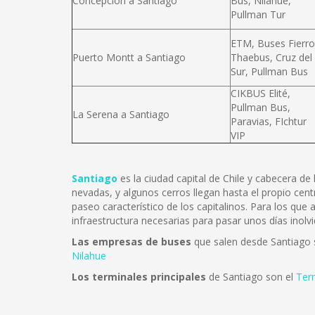
Concepción a Santiago
Bus, Nilahue,
Pullman Tur
ETM, Buses Fierro
Puerto Montt a Santiago
Thaebus, Cruz del
Sur, Pullman Bus
CIKBUS Elité,
Pullman Bus,
La Serena a Santiago
Paravias, FIchtur
VIP
Santiago
es la ciudad capital de Chile y cabecera d
nevadas, y algunos cerros llegan hasta el propio cent
paseo característico de los capitalinos. Para los que
infraestructura necesarias para pasar unos días inolvi
Las empresas de buses
que salen desde Santiago
Nilahue
Los terminales principales
de Santiago son el
Ter