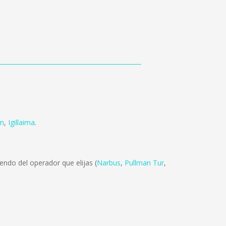
in
,
Igillaima
.
ndo del operador que elijas (
Narbus
,
Pullman Tur
,