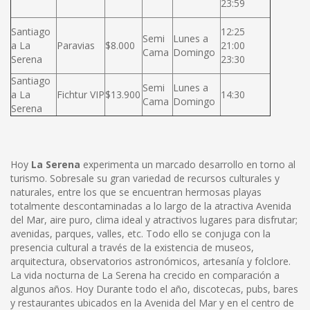
23:59
Santiago
12:25
Semi
Lunes a
a La
Paravias
$8.000
21:00
Cama
Domingo
Serena
23:30
Santiago
Semi
Lunes a
a La
Fichtur VIP
$13.900
14:30
Cama
Domingo
Serena
Hoy
La Serena
experimenta un marcado desarrollo en torno al
turismo. Sobresale su gran variedad de recursos culturales y
naturales, entre los que se encuentran hermosas playas
totalmente descontaminadas a lo largo de la atractiva Avenida
del Mar, aire puro, clima ideal y atractivos lugares para disfrutar;
avenidas, parques, valles, etc. Todo ello se conjuga con la
presencia cultural a través de la existencia de museos,
arquitectura, observatorios astronómicos, artesanía y folclore.
La vida nocturna de La Serena ha crecido en comparación a
algunos años. Hoy Durante todo el año, discotecas, pubs, bares
y restaurantes ubicados en la Avenida del Mar y en el centro de