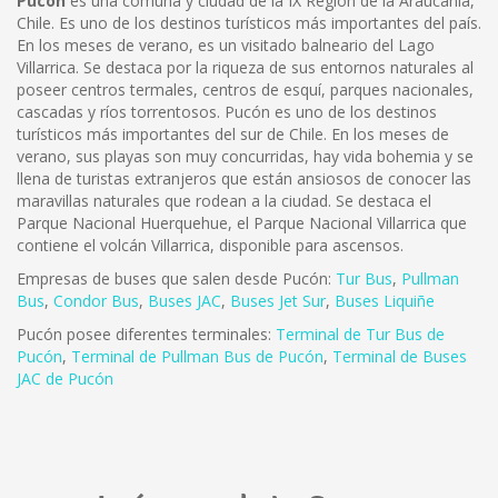
Pucón
es una comuna y ciudad de la IX Región de la Araucanía,
Chile. Es uno de los destinos turísticos más importantes del país.
En los meses de verano, es un visitado balneario del Lago
Villarrica. Se destaca por la riqueza de sus entornos naturales al
poseer centros termales, centros de esquí, parques nacionales,
cascadas y ríos torrentosos.
Pucón es uno de los destinos
turísticos más importantes del sur de Chile. En los meses de
verano, sus playas son muy concurridas, hay vida bohemia y se
llena de turistas extranjeros que están ansiosos de conocer las
maravillas naturales que rodean a la ciudad. Se destaca el
Parque Nacional Huerquehue, el Parque Nacional Villarrica que
contiene el volcán Villarrica, disponible para ascensos.
Empresas de buses que salen desde Pucón:
Tur Bus
,
Pullman
Bus
,
Condor Bus
,
Buses JAC
,
Buses Jet Sur
,
Buses Liquiñe
Pucón posee diferentes terminales:
Terminal de Tur Bus de
Pucón
,
Terminal de Pullman Bus de Pucón
,
Terminal de Buses
JAC de Pucón