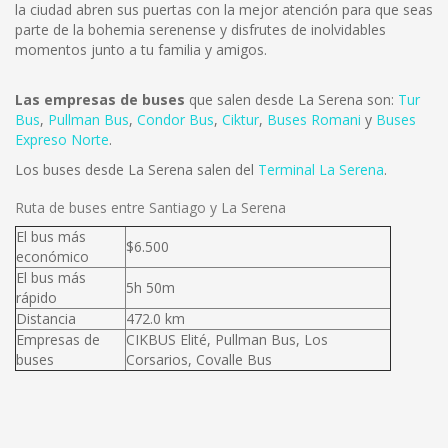
la ciudad abren sus puertas con la mejor atención para que seas
parte de la bohemia serenense y disfrutes de inolvidables
momentos junto a tu familia y amigos.
Las empresas de buses
que salen desde La Serena son:
Tur
Bus
,
Pullman Bus
,
Condor Bus
,
Ciktur
,
Buses Romani
y
Buses
Expreso Norte
.
Los buses desde La Serena salen del
Terminal La Serena
.
Ruta de buses entre Santiago y La Serena
El bus más
$6.500
económico
El bus más
5h 50m
rápido
Distancia
472.0 km
Empresas de
CIKBUS Elité, Pullman Bus, Los
buses
Corsarios, Covalle Bus