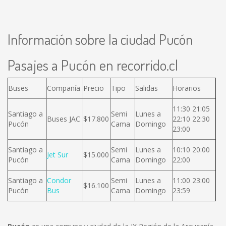
Información sobre la ciudad Pucón
Pasajes a Pucón en recorrido.cl
Buses
Compañía
Precio
Tipo
Salidas
Horarios
11:30 21:05
Santiago a
Semi
Lunes a
Buses JAC
$17.800
22:10 22:30
Pucón
Cama
Domingo
23:00
Santiago a
Semi
Lunes a
10:10 20:00
Jet Sur
$15.000
Pucón
Cama
Domingo
22:00
Santiago a
Condor
Semi
Lunes a
11:00 23:00
$16.100
Pucón
Bus
Cama
Domingo
23:59