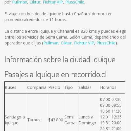
por
Pullman
,
Ciktur
,
Fichtur VIP
,
PlussChile
.
El viaje con bus desde Iquique hasta Chañaral demora en
promedio alrededor de 11 horas.
La distancia entre Iquique y Chañaral es
820 kms
y puedes elegir
entre los servicios de Semi Cama, Salón Cama; dependiendo del
operador que elijas (
Pullman
,
Ciktur
,
Fichtur VIP
,
PlussChile
).
Información sobre la ciudad Iquique
Pasajes a Iquique en recorrido.cl
Buses
Compañía
Precio
Tipo
Salidas
Horarios
07:00 07:30
09:30 09:55
10:50 11:20
Santiago a
Semi
Lunes a
12:01 12:25
Turbus
$43.800
Iquique
Cama
Domingo
19.31 20:00
20:31 21:00