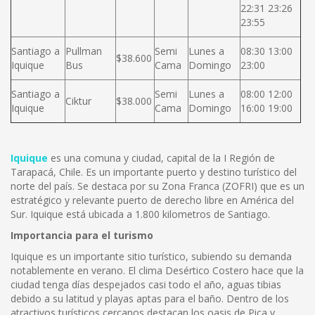
22:31 23:26
23:55
Santiago a
Pullman
Semi
Lunes a
08:30 13:00
$38.600
Iquique
Bus
Cama
Domingo
23:00
Santiago a
Semi
Lunes a
08:00 12:00
Ciktur
$38.000
Iquique
Cama
Domingo
16:00 19:00
Iquique
es una comuna y ciudad, capital de la I Región de
Tarapacá, Chile. Es un importante puerto y destino turístico del
norte del país. Se destaca por su Zona Franca (ZOFRI) que es un
estratégico y relevante puerto de derecho libre en América del
Sur. Iquique está ubicada a 1.800 kilometros de Santiago.
Importancia para el turismo
Iquique es un importante sitio turístico, subiendo su demanda
notablemente en verano. El clima Desértico Costero hace que la
ciudad tenga días despejados casi todo el año, aguas tibias
debido a su latitud y playas aptas para el baño. Dentro de los
atractivos turísticos cercanos destacan los oasis de Pica y