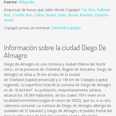
Fuente
:
Wikipedia
Empresas de buses que salen desde Copiapó:
Tur Bus
,
Pullman
Bus
,
Condor Bus
,
Ciktur
,
Buses Libac
,
Buses Romani
,
Expreso
Norte
Copiapó posee un terminal:
Terminal Copiapó
Información sobre la ciudad Diego De
Almagro
Diego de Almagro es una comuna y ciudad chilena del Norte
chico, en la provincia de Chañaral, Región de Atacama. Diego de
Almagro se sitúa a 70 km al este de la ciudad
de Chañaral (capital provincial) y a 149 km de Copiapó (capital
regional). La superficie total de la comuna de Diego de Almagro
es de 18.664 km². Su población, mayoritariamente urbana,
alcanza los 18.589 habitantes, de los cuales 7951 viven en la
localidad homónima (según el censo de 2002), que es, a su vez,
cabecera comunal. La comuna de Diego de Almagro alberga las
ciudades de El Salvador y Diego de Almagro; el pueblo Portal del
Inca; la aldea Inca de Oro; los caseríos Llanta, Encanche