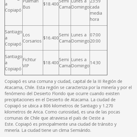
Pullman
Semi
Lunes a
23:59
a
$18.400
Bus
Cama
Domingo
cada
Copiapó
media
hora
Santiago
Los
Semi
Lunes a
07:00
a
$16.400
Corsarios
Cama
Domingo
20:00
Copiapó
Santiago
Fichtur
Semi
Lunes a
a
$18.400
14:30
VIP
Cama
Domingo
Copiapó
Copiapó es una comuna y ciudad, capital de la III Región de
Atacama, Chile. Esta región se caracteriza por la minería y por el
fenómeno del Desierto Florido que ocurre cuando existen
precipitaciones en el Desierto de Atacama. La ciudad de
Copiapó se ubica a 806 kilometros de Santiago y 1.270
kilometros de Arica. Como curiosidad, es una de las pocas
comunas de Chile que atraviesa el país de Oeste a
Este. Copiapó es principalmente una ciudad de tránsito y
minería. La ciudad tiene un clima Semiárido.