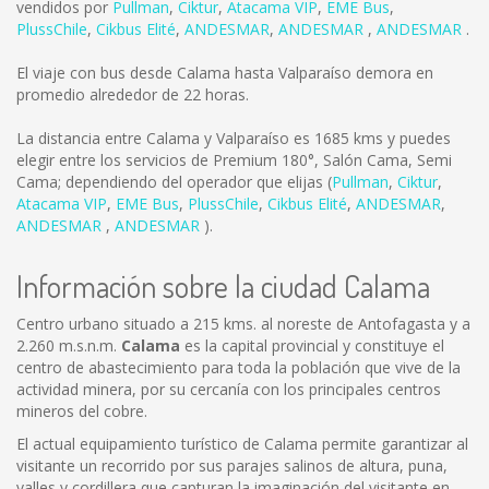
vendidos por
Pullman
,
Ciktur
,
Atacama VIP
,
EME Bus
,
PlussChile
,
Cikbus Elité
,
ANDESMAR
,
ANDESMAR
,
ANDESMAR
.
El viaje con bus desde Calama hasta Valparaíso demora en
promedio alrededor de 22 horas.
La distancia entre Calama y Valparaíso es
1685 kms
y puedes
elegir entre los servicios de Premium 180°, Salón Cama, Semi
Cama; dependiendo del operador que elijas (
Pullman
,
Ciktur
,
Atacama VIP
,
EME Bus
,
PlussChile
,
Cikbus Elité
,
ANDESMAR
,
ANDESMAR
,
ANDESMAR
).
Información sobre la ciudad Calama
Centro urbano situado a 215 kms. al noreste de Antofagasta y a
2.260 m.s.n.m.
Calama
es la capital provincial y constituye el
centro de abastecimiento para toda la población que vive de la
actividad minera, por su cercanía con los principales centros
mineros del cobre.
El actual equipamiento turístico de Calama permite garantizar al
visitante un recorrido por sus parajes salinos de altura, puna,
valles y cordillera que capturan la imaginación del visitante en