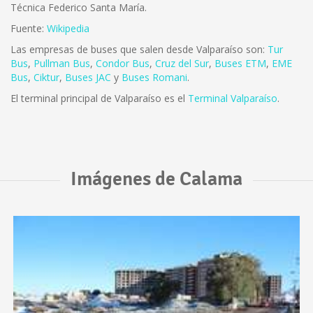
Técnica Federico Santa María.
Fuente:
Wikipedia
Las empresas de buses que salen desde Valparaíso son:
Tur
Bus
,
Pullman Bus
,
Condor Bus
,
Cruz del Sur
,
Buses ETM
,
EME
Bus
,
Ciktur
,
Buses JAC
y
Buses Romani
.
El terminal principal de Valparaíso es el
Terminal Valparaíso
.
Imágenes de Calama