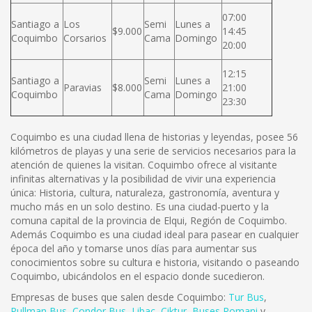
07:00
Santiago a
Los
Semi
Lunes a
$9.000
14:45
Coquimbo
Corsarios
Cama
Domingo
20:00
12:15
Santiago a
Semi
Lunes a
Paravias
$8.000
21:00
Coquimbo
Cama
Domingo
23:30
Coquimbo es una ciudad llena de historias y leyendas, posee 56
kilómetros de playas y una serie de servicios necesarios para la
atención de quienes la visitan. Coquimbo ofrece al visitante
infinitas alternativas y la posibilidad de vivir una experiencia
única: Historia, cultura, naturaleza, gastronomía, aventura y
mucho más en un solo destino. Es una ciudad-puerto y la
comuna capital de la provincia de Elqui, Región de Coquimbo.
Además Coquimbo es una ciudad ideal para pasear en cualquier
época del año y tomarse unos días para aumentar sus
conocimientos sobre su cultura e historia, visitando o paseando
Coquimbo, ubicándolos en el espacio donde sucedieron.
Empresas de buses que salen desde Coquimbo:
Tur Bus
,
Pullman Bus
,
Condor Bus
,
L
ibac
,
Ciktur
,
Buses Romani
y