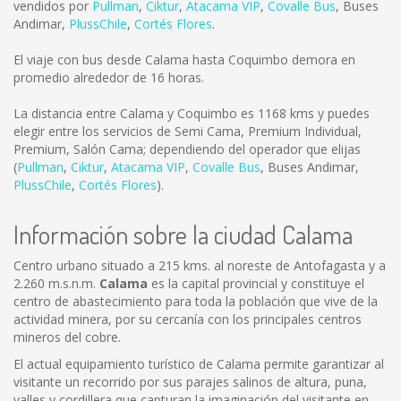
vendidos por
Pullman
,
Ciktur
,
Atacama VIP
,
Covalle Bus
,
Buses
Andimar
,
PlussChile
,
Cortés Flores
.
El viaje con bus desde Calama hasta Coquimbo demora en
promedio alrededor de 16 horas.
La distancia entre Calama y Coquimbo es
1168 kms
y puedes
elegir entre los servicios de Semi Cama, Premium Individual,
Premium, Salón Cama; dependiendo del operador que elijas
(
Pullman
,
Ciktur
,
Atacama VIP
,
Covalle Bus
,
Buses Andimar
,
PlussChile
,
Cortés Flores
).
Información sobre la ciudad Calama
Centro urbano situado a 215 kms. al noreste de Antofagasta y a
2.260 m.s.n.m.
Calama
es la capital provincial y constituye el
centro de abastecimiento para toda la población que vive de la
actividad minera, por su cercanía con los principales centros
mineros del cobre.
El actual equipamiento turístico de Calama permite garantizar al
visitante un recorrido por sus parajes salinos de altura, puna,
valles y cordillera que capturan la imaginación del visitante en