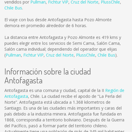
vendidos por
Pullman
,
Fichtur VIP
,
Cruz del Norte
,
PlussChile
,
Chile Bus
.
El viaje con bus desde Antofagasta hasta Pozo Almonte
demora en promedio alrededor de 6 horas.
La distancia entre Antofagasta y Pozo Almonte es
419 kms
y
puedes elegir entre los servicios de Semi Cama, Salón Cama,
Salón cama individual; dependiendo del operador que elijas
(
Pullman
,
Fichtur VIP
,
Cruz del Norte
,
PlussChile
,
Chile Bus
).
Información sobre la ciudad
Antofagasta
Antofagasta es una comuna y ciudad, capital de la II
Región de
Antofagasta
, Chile. La ciudad recibe el apodo de “La Perla del
Norte”. Antofagasta está ubicada a 1.368 kilometros de
Santiago. Es una de las ciudades más importantes y caras del
país debido a la industria minera. Antofagasta fue fundada en
1868, correspondía a territorio boliviano. Después de la Guerra
del Pacífico, pasó a formar parte del territorio chileno.
Actualmente tiene una población de más de 345 mil habitantes