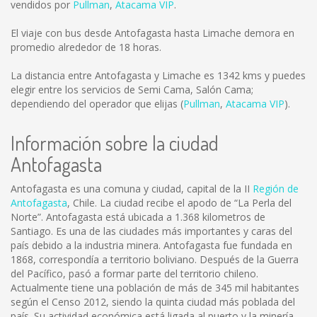
vendidos por
Pullman
,
Atacama VIP
.
El viaje con bus desde Antofagasta hasta Limache demora en
promedio alrededor de 18 horas.
La distancia entre Antofagasta y Limache es
1342 kms
y puedes
elegir entre los servicios de Semi Cama, Salón Cama;
dependiendo del operador que elijas (
Pullman
,
Atacama VIP
).
Información sobre la ciudad
Antofagasta
Antofagasta es una comuna y ciudad, capital de la II
Región de
Antofagasta
, Chile. La ciudad recibe el apodo de “La Perla del
Norte”. Antofagasta está ubicada a 1.368 kilometros de
Santiago. Es una de las ciudades más importantes y caras del
país debido a la industria minera. Antofagasta fue fundada en
1868, correspondía a territorio boliviano. Después de la Guerra
del Pacífico, pasó a formar parte del territorio chileno.
Actualmente tiene una población de más de 345 mil habitantes
según el Censo 2012, siendo la quinta ciudad más poblada del
país. Su actividad económica está ligada al puerto y la minería