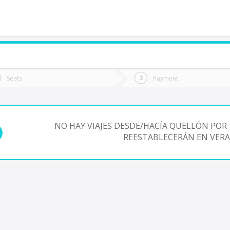
do you want to go?
Trip
Return
Seats
Payment
*
Ret
astro
tion
Departure
Dat
Date
NO HAY VIAJES DESDE/HACÍA QUELLÓN POR 
REESTABLECERÁN EN VERA