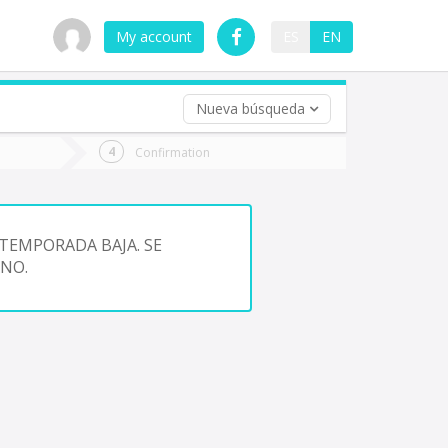
My account
ES
EN
Nueva búsqueda
 trip (opt)
Confirmation
urn
e
TEMPORADA BAJA. SE
NO.