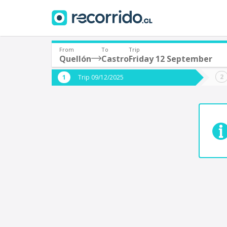
From
To
Trip
Quellón
Castro
Friday 12 September
Where are you leaving from?
Where 
Trip 09/12/2025
*
*
Quellón
C
Departure
Destina