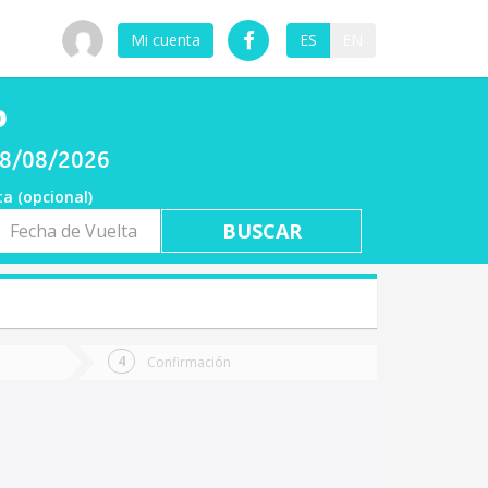
Mi cuenta
ES
EN
o
 08/08/2026
ta (opcional)
a
ta
Confirmación