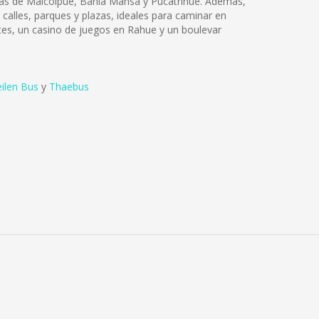
ayas de Maicolpué, Bahía Mansa y Pucatrihue. Además,
calles, parques y plazas, ideales para caminar en
ntes, un casino de juegos en Rahue y un boulevar
ilen Bus
y
Thaebus