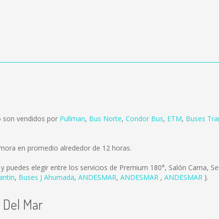
o son vendidos por
Pullman
,
Bus Norte
,
Condor Bus
,
ETM
,
Buses Tra
emora en promedio alrededor de 12 horas.
y puedes elegir entre los servicios de Premium 180°, Salón Cama, S
antin
,
Buses J Ahumada
,
ANDESMAR
,
ANDESMAR
,
ANDESMAR
).
a Del Mar