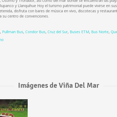
do, Osorno y Tronador, así como del mar donde se encuentran las pl
upanco y Llanquihue Hoy el turismo patrimonial puede vivirse en sus 
tenida, disfruta con bares de música en vivo, discotecas y restaura
 a su centro de convenciones.
,
Pullman Bus
,
Condor Bus
,
Cruz del Sur
,
Buses ETM
,
Bus Norte
,
Que
no
Imágenes de Viña Del Mar