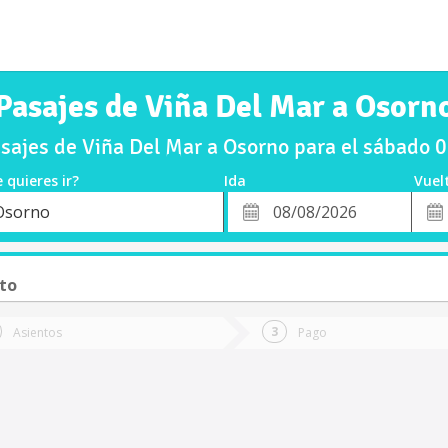
Pasajes de Viña Del Mar a Osorn
ajes de Viña Del Mar a Osorno para el sábado
 quieres ir?
Ida
Vuel
*
Fech
Osorno
o
Fecha
de
de
Vuel
Ida
to
Asientos
Pago