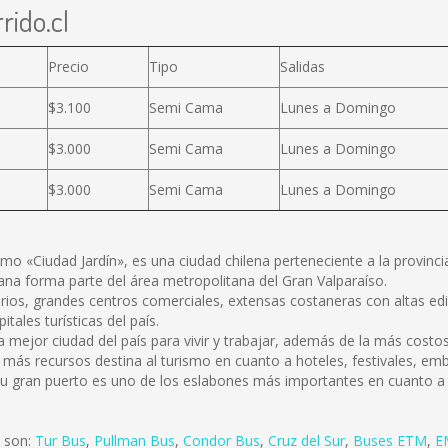
rido.cl
Precio
Tipo
Salidas
$3.100
Semi Cama
Lunes a Domingo
$3.000
Semi Cama
Lunes a Domingo
$3.000
Semi Cama
Lunes a Domingo
o «Ciudad Jardín», es una ciudad chilena perteneciente a la provinci
ana forma parte del área metropolitana del Gran Valparaíso.
rios, grandes centros comerciales, extensas costaneras con altas edif
ales turísticas del país.
a mejor ciudad del país para vivir y trabajar, además de la más cost
 más recursos destina al turismo en cuanto a hoteles, festivales, emb
su gran puerto es uno de los eslabones más importantes en cuanto a 
r son:
Tur Bus
,
Pullman Bus
,
Condor Bus
,
Cruz del Sur
,
Buses ETM
,
E