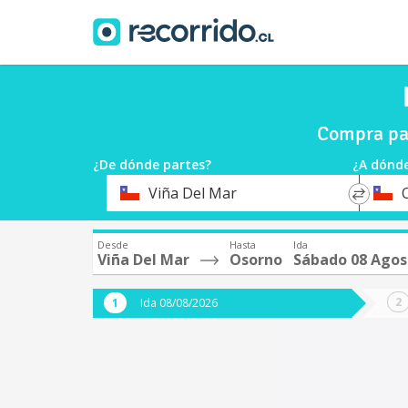
Compra pas
¿De dónde partes?
¿A dónde
*
*
Viña Del Mar
Origen
Destin
Desde
Hasta
Ida
Viña Del Mar
Osorno
Sábado 08 Agos
Ida 08/08/2026