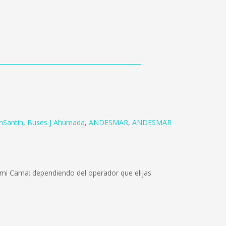
nSantin
,
Buses J Ahumada
,
ANDESMAR
,
ANDESMAR
emi Cama; dependiendo del operador que elijas