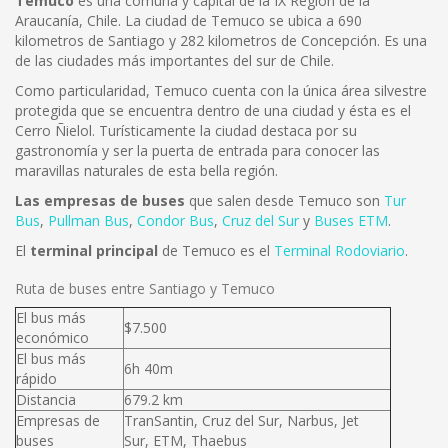
Temuco
es una comuna y capital de la IX Región de la
Araucanía, Chile. La ciudad de Temuco se ubica a 690
kilometros de Santiago y 282 kilometros de Concepción. Es una
de las ciudades más importantes del sur de Chile.
Como particularidad, Temuco cuenta con la única área silvestre
protegida que se encuentra dentro de una ciudad y ésta es el
Cerro Ñielol. Turísticamente la ciudad destaca por su
gastronomía y ser la puerta de entrada para conocer las
maravillas naturales de esta bella región.
Las empresas de buses
que salen desde Temuco son
Tur
Bus
,
Pullman Bus
,
Condor Bus
,
Cruz del Sur
y
Buses ETM
.
El
terminal principal
de Temuco es el
Terminal Rodoviario
.
Ruta de buses entre Santiago y Temuco
El bus más
$7.500
económico
El bus más
6h 40m
rápido
Distancia
679.2 km
Empresas de
TranSantin, Cruz del Sur, Narbus, Jet
buses
Sur, ETM, Thaebus