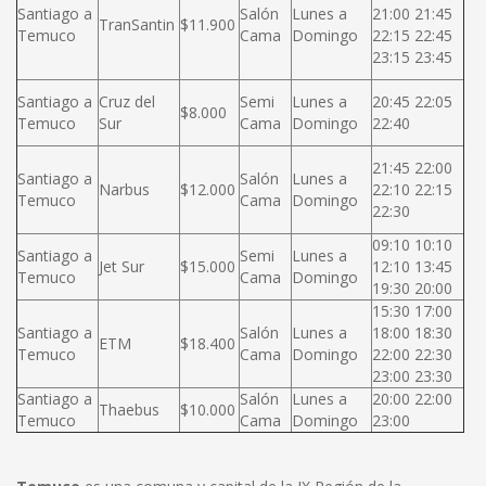
Santiago a
Salón
Lunes a
21:00 21:45
TranSantin
$11.900
Temuco
Cama
Domingo
22:15 22:45
23:15 23:45
Santiago a
Cruz del
Semi
Lunes a
20:45 22:05
$8.000
Temuco
Sur
Cama
Domingo
22:40
21:45 22:00
Santiago a
Salón
Lunes a
Narbus
$12.000
22:10 22:15
Temuco
Cama
Domingo
22:30
09:10 10:10
Santiago a
Semi
Lunes a
Jet Sur
$15.000
12:10 13:45
Temuco
Cama
Domingo
19:30 20:00
15:30 17:00
Santiago a
Salón
Lunes a
18:00 18:30
ETM
$18.400
Temuco
Cama
Domingo
22:00 22:30
23:00 23:30
Santiago a
Salón
Lunes a
20:00 22:00
Thaebus
$10.000
Temuco
Cama
Domingo
23:00