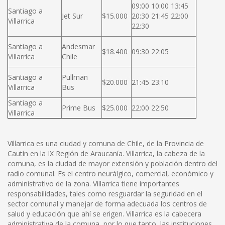
09:00 10:00 13:45
Santiago a
Jet Sur
$15.000
20:30 21:45 22:00
Villarrica
22:30
Santiago a
Andesmar
$18.400
09:30 22:05
Villarrica
Chile
Santiago a
Pullman
$20.000
21:45 23:10
Villarrica
Bus
Santiago a
Prime Bus
$25.000
22:00 22:50
Villarrica
Villarrica es una ciudad y comuna de Chile, de la Provincia de
Cautín en la IX Región de Araucanía. Villarrica, la cabeza de la
comuna, es la ciudad de mayor extensión y población dentro del
radio comunal. Es el centro neurálgico, comercial, económico y
administrativo de la zona. Villarrica tiene importantes
responsabilidades, tales como resguardar la seguridad en el
sector comunal y manejar de forma adecuada los centros de
salud y educación que ahí se erigen. Villarrica es la cabecera
administrativa de la comuna, por lo que tanto, las instituciones