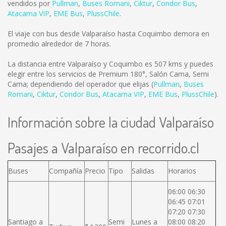
vendidos por
Pullman
,
Buses Romani
,
Ciktur
,
Condor Bus
,
Atacama VIP
,
EME Bus
,
PlussChile
.
El viaje con bus desde Valparaíso hasta Coquimbo demora en
promedio alrededor de 7 horas.
La distancia entre Valparaíso y Coquimbo es
507 kms
y puedes
elegir entre los servicios de Premium 180°, Salón Cama, Semi
Cama; dependiendo del operador que elijas (
Pullman
,
Buses
Romani
,
Ciktur
,
Condor Bus
,
Atacama VIP
,
EME Bus
,
PlussChile
).
Información sobre la ciudad Valparaíso
Pasajes a Valparaíso en recorrido.cl
Buses
Compañía
Precio
Tipo
Salidas
Horarios
06:00 06:30
06:45 07:01
07:20 07:30
Santiago a
Semi
Lunes a
08:00 08:20