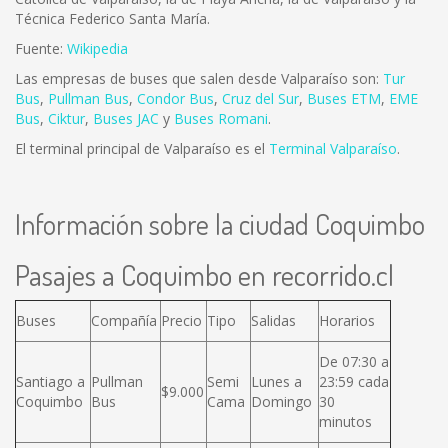
Técnica Federico Santa María.
Fuente:
Wikipedia
Las empresas de buses que salen desde Valparaíso son:
Tur
Bus
,
Pullman Bus
,
Condor Bus
,
Cruz del Sur
,
Buses ETM
,
EME
Bus
,
Ciktur
,
Buses JAC
y
Buses Romani
.
El terminal principal de Valparaíso es el
Terminal Valparaíso
.
Información sobre la ciudad Coquimbo
Pasajes a Coquimbo en recorrido.cl
Buses
Compañía
Precio
Tipo
Salidas
Horarios
De 07:30 a
Santiago a
Pullman
Semi
Lunes a
23:59 cada
$9.000
Coquimbo
Bus
Cama
Domingo
30
minutos