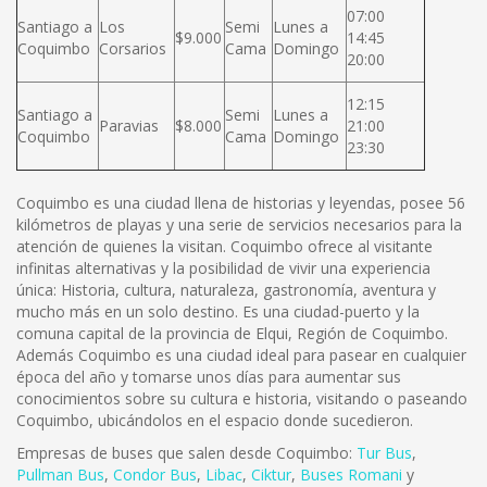
07:00
Santiago a
Los
Semi
Lunes a
$9.000
14:45
Coquimbo
Corsarios
Cama
Domingo
20:00
12:15
Santiago a
Semi
Lunes a
Paravias
$8.000
21:00
Coquimbo
Cama
Domingo
23:30
Coquimbo es una ciudad llena de historias y leyendas, posee 56
kilómetros de playas y una serie de servicios necesarios para la
atención de quienes la visitan. Coquimbo ofrece al visitante
infinitas alternativas y la posibilidad de vivir una experiencia
única: Historia, cultura, naturaleza, gastronomía, aventura y
mucho más en un solo destino. Es una ciudad-puerto y la
comuna capital de la provincia de Elqui, Región de Coquimbo.
Además Coquimbo es una ciudad ideal para pasear en cualquier
época del año y tomarse unos días para aumentar sus
conocimientos sobre su cultura e historia, visitando o paseando
Coquimbo, ubicándolos en el espacio donde sucedieron.
Empresas de buses que salen desde Coquimbo:
Tur Bus
,
Pullman Bus
,
Condor Bus
,
L
ibac
,
Ciktur
,
Buses Romani
y