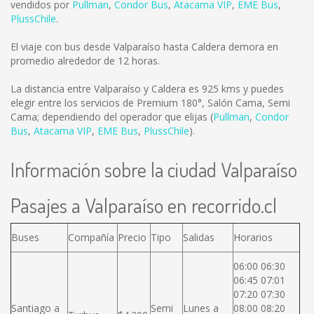
vendidos por
Pullman
,
Condor Bus
,
Atacama VIP
,
EME Bus
,
PlussChile
.
El viaje con bus desde Valparaíso hasta Caldera demora en
promedio alrededor de 12 horas.
La distancia entre Valparaíso y Caldera es
925 kms
y puedes
elegir entre los servicios de Premium 180°, Salón Cama, Semi
Cama; dependiendo del operador que elijas (
Pullman
,
Condor
Bus
,
Atacama VIP
,
EME Bus
,
PlussChile
).
Información sobre la ciudad Valparaíso
Pasajes a Valparaíso en recorrido.cl
Buses
Compañía
Precio
Tipo
Salidas
Horarios
06:00 06:30
06:45 07:01
07:20 07:30
Santiago a
Semi
Lunes a
08:00 08:20