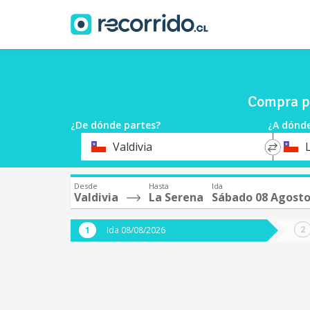
Compra pa
¿De dónde partes?
¿A dónde
*
*
Valdivia
Origen
Destin
Desde
Hasta
Ida
Valdivia
La Serena
Sábado 08 Agost
Ida 08/08/2026