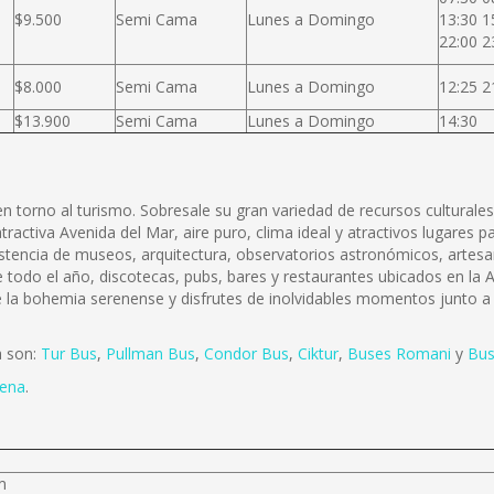
$9.500
Semi Cama
Lunes a Domingo
13:30 1
22:00 2
$8.000
Semi Cama
Lunes a Domingo
12:25 2
$13.900
Semi Cama
Lunes a Domingo
14:30
 torno al turismo. Sobresale su gran variedad de recursos culturales
activa Avenida del Mar, aire puro, clima ideal y atractivos lugares par
xistencia de museos, arquitectura, observatorios astronómicos, artesa
odo el año, discotecas, pubs, bares y restaurantes ubicados en la Av
 la bohemia serenense y disfrutes de inolvidables momentos junto a 
a son:
Tur Bus
,
Pullman Bus
,
Condor Bus
,
Ciktur
,
Buses Romani
y
Bus
rena
.
m