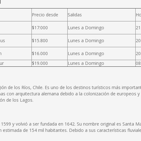
l
a
Precio desde
Salidas
Ho
$17:000
Lunes a Domingo
21
Bus
$15.800
Lunes a Domingo
20
n
$16.000
Lunes a Domingo
20
ur
$19.000
Lunes a Domingo
08
ión de los Ríos, Chile. Es uno de los destinos turísticos más importan
onas con arquitectura alemana debido a la colonización de europeos y 
ión de los Lagos.
599 y volvió a ser fundada en 1642. Su nombre original es Santa Marí
 estimada de 154 mil habitantes. Debido a sus características fluvia