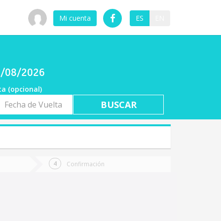
Mi cuenta
ES
EN
08/08/2026
ta (opcional)
a
ta
Confirmación