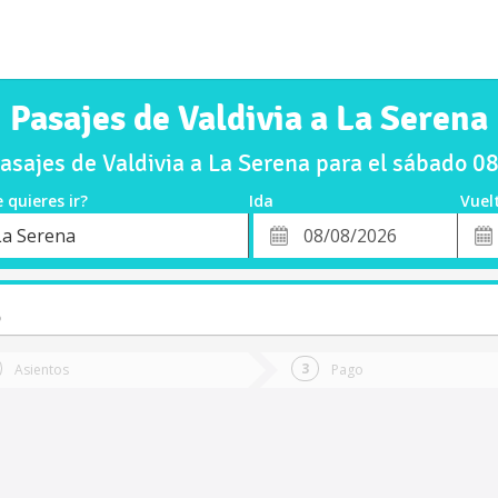
Pasajes de Valdivia a La Serena
sajes de Valdivia a La Serena para el sábado 
 quieres ir?
Ida
Vuel
*
Fech
La Serena
o
Fecha
de
de
Vuel
Ida
o
Asientos
Pago