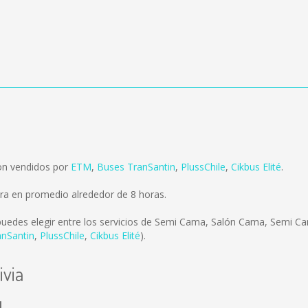
son vendidos por
ETM
,
Buses TranSantin
,
PlussChile
,
Cikbus Elité
.
ora en promedio alrededor de 8 horas.
uedes elegir entre los servicios de Semi Cama, Salón Cama, Semi 
anSantin
,
PlussChile
,
Cikbus Elité
).
ivia