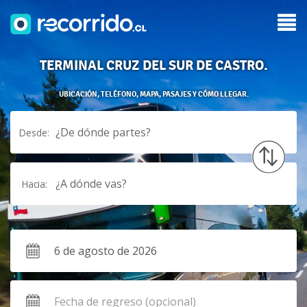
TERMINAL CRUZ DEL SUR DE CASTRO.
UBICACIÓN, TELÉFONO, MAPA, PASAJES Y CÓMO LLEGAR.
¿De dónde partes?
Desde:
¿A dónde vas?
Hacia: