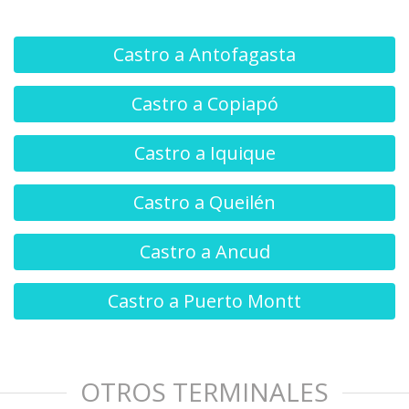
Castro a Antofagasta
Castro a Copiapó
Castro a Iquique
Castro a Queilén
Castro a Ancud
Castro a Puerto Montt
OTROS TERMINALES