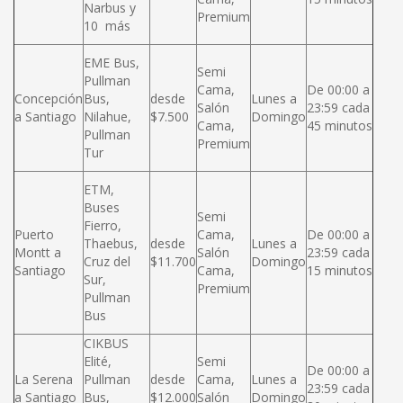
Narbus y
Premium
10 más
EME Bus,
Semi
Pullman
Cama,
De 00:00 a
Concepción
Bus,
desde
Lunes a
Salón
23:59 cada
a Santiago
Nilahue,
$7.500
Domingo
Cama,
45 minutos
Pullman
Premium
Tur
ETM,
Buses
Semi
Fierro,
Puerto
Cama,
De 00:00 a
Thaebus,
desde
Lunes a
Montt a
Salón
23:59 cada
Cruz del
$11.700
Domingo
Santiago
Cama,
15 minutos
Sur,
Premium
Pullman
Bus
CIKBUS
Elité,
Semi
De 00:00 a
La Serena
Pullman
desde
Cama,
Lunes a
23:59 cada
a Santiago
Bus,
$12.000
Salón
Domingo