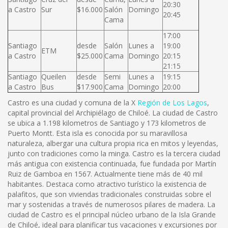
20:30
a Castro
Sur
$16.000
Salón
Domingo
20:45
Cama
17:00
Santiago
desde
Salón
Lunes a
19:00
ETM
a Castro
$25.000
Cama
Domingo
20:15
21:15
Santiago
Queilen
desde
Semi
Lunes a
19:15
a Castro
Bus
$17.900
Cama
Domingo
20:00
Castro es una ciudad y comuna de la X
Región de Los Lagos
,
capital provincial del Archipiélago de Chiloé. La ciudad de Castro
se ubica a 1.198 kilometros de Santiago y 173 kilometros de
Puerto Montt. Esta isla es conocida por su maravillosa
naturaleza, albergar una cultura propia rica en mitos y leyendas,
junto con tradiciones como la minga. Castro es la tercera ciudad
más antigua con existencia continuada, fue fundada por Martín
Ruiz de Gamboa en 1567. Actualmente tiene más de 40 mil
habitantes. Destaca como atractivo turístico la existencia de
palafitos, que son viviendas tradicionales construidas sobre el
mar y sostenidas a través de numerosos pilares de madera. La
ciudad de Castro es el principal núcleo urbano de la Isla Grande
de Chiloé, ideal para planificar tus vacaciones y excursiones por