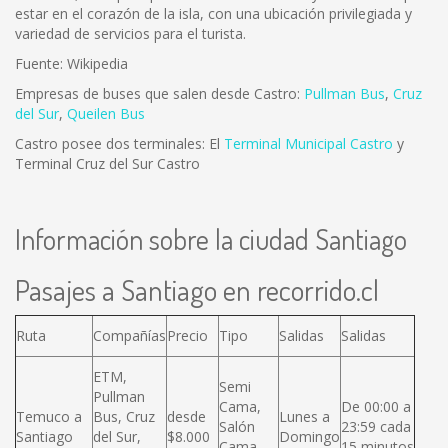
estar en el corazón de la isla, con una ubicación privilegiada y
variedad de servicios para el turista.
Fuente: Wikipedia
Empresas de buses que salen desde Castro:
Pullman Bus
,
Cruz
del Sur
,
Queilen Bus
Castro posee dos terminales: El
Terminal Municipal Castro
y
Terminal Cruz del Sur Castro
Información sobre la ciudad Santiago
Pasajes a Santiago en recorrido.cl
Ruta
Compañías
Precio
Tipo
Salidas
Salidas
ETM,
Semi
Pullman
Cama,
De 00:00 a
Temuco a
Bus, Cruz
desde
Lunes a
Salón
23:59 cada
Santiago
del Sur,
$8.000
Domingo
Cama,
15 minutos