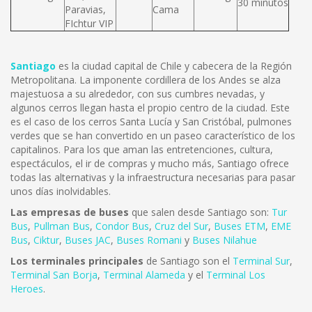
30 minutos
Paravias,
Cama
FIchtur VIP
Santiago
es la ciudad capital de Chile y cabecera de la Región
Metropolitana. La imponente cordillera de los Andes se alza
majestuosa a su alrededor, con sus cumbres nevadas, y
algunos cerros llegan hasta el propio centro de la ciudad. Este
es el caso de los cerros Santa Lucía y San Cristóbal, pulmones
verdes que se han convertido en un paseo característico de los
capitalinos. Para los que aman las entretenciones, cultura,
espectáculos, el ir de compras y mucho más, Santiago ofrece
todas las alternativas y la infraestructura necesarias para pasar
unos días inolvidables.
Las empresas de buses
que salen desde Santiago son:
Tur
Bus
,
Pullman Bus
,
Condor Bus
,
Cruz del Sur
,
Buses ETM
,
EME
Bus
,
Ciktur
,
Buses JAC
,
Buses Romani
y
Buses Nilahue
Los terminales principales
de Santiago son el
Terminal Sur
,
Terminal San Borja
,
Terminal Alameda
y el
Terminal Los
Heroes
.