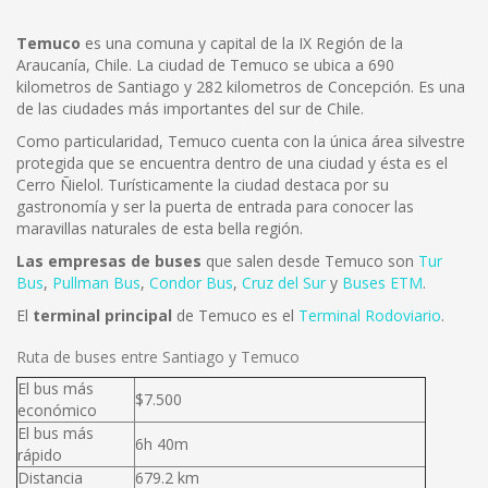
Temuco
es una comuna y capital de la IX Región de la
Araucanía, Chile. La ciudad de Temuco se ubica a 690
kilometros de Santiago y 282 kilometros de Concepción. Es una
de las ciudades más importantes del sur de Chile.
Como particularidad, Temuco cuenta con la única área silvestre
protegida que se encuentra dentro de una ciudad y ésta es el
Cerro Ñielol. Turísticamente la ciudad destaca por su
gastronomía y ser la puerta de entrada para conocer las
maravillas naturales de esta bella región.
Las empresas de buses
que salen desde Temuco son
Tur
Bus
,
Pullman Bus
,
Condor Bus
,
Cruz del Sur
y
Buses ETM
.
El
terminal principal
de Temuco es el
Terminal Rodoviario
.
Ruta de buses entre Santiago y Temuco
El bus más
$7.500
económico
El bus más
6h 40m
rápido
Distancia
679.2 km