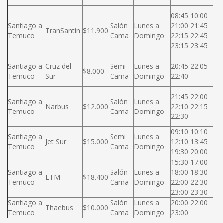
08:45 10:00
Santiago a
Salón
Lunes a
21:00 21:45
TranSantin
$11.900
Temuco
Cama
Domingo
22:15 22:45
23:15 23:45
Santiago a
Cruz del
Semi
Lunes a
20:45 22:05
$8.000
Temuco
Sur
Cama
Domingo
22:40
21:45 22:00
Santiago a
Salón
Lunes a
Narbus
$12.000
22:10 22:15
Temuco
Cama
Domingo
22:30
09:10 10:10
Santiago a
Semi
Lunes a
Jet Sur
$15.000
12:10 13:45
Temuco
Cama
Domingo
19:30 20:00
15:30 17:00
Santiago a
Salón
Lunes a
18:00 18:30
ETM
$18.400
Temuco
Cama
Domingo
22:00 22:30
23:00 23:30
Santiago a
Salón
Lunes a
20:00 22:00
Thaebus
$10.000
Temuco
Cama
Domingo
23:00