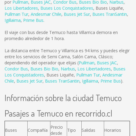
por
Pullman
,
Buses JAC
,
Condor Bus
,
Buses Bio Bio
,
Narbus
,
Los Libertadores
,
Buses Los Conquistadores
,
Buses Liquiñe
,
Pullman Tur
,
Andesmar Chile
,
Buses Jet Sur
,
Buses TranSantin
,
Igillaima
,
Prime Bus
.
El viaje con bus desde Temuco hasta Villarrica demora en
promedio alrededor de 1 hora.
La distancia entre Temuco y Villarrica es
94 kms
y puedes elegir
entre los servicios de Semi Cama, Salón Cama, Clásico;
dependiendo del operador que elijas (
Pullman
,
Buses JAC
,
Condor Bus
,
Buses Bio Bio
,
Narbus
,
Los Libertadores
,
Buses
Los Conquistadores
,
Buses Liquiñe
,
Pullman Tur
,
Andesmar
Chile
,
Buses Jet Sur
,
Buses TranSantin
,
Igillaima
,
Prime Bus
).
Información sobre la ciudad Temuco
Pasajes a Temuco en recorrido.cl
Precio
Buses
Compañía
Tipo
Salidas
Horarios
desde