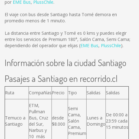
por
EME Bus
,
PlussChile
.
El viaje con bus desde Santiago hasta Tomé demora en
promedio menos de 1 minuto.
La distancia entre Santiago y Tomé es
0 kms
y puedes elegir
entre los servicios de Premium 180°, Salón Cama, Semi Cama;
dependiendo del operador que elijas (
EME Bus
,
PlussChile
).
Información sobre la ciudad Santiago
Pasajes a Santiago en recorrido.cl
Ruta
Compañías
Precio
Tipo
Salidas
Salidas
ETM,
Semi
Pullman
Cama,
De 00:00 a
Temuco a
Bus, Cruz
desde
Lunes a
Salón
23:59 cada
Santiago
del Sur,
$8.000
Domingo
Cama,
15 minutos
Narbus y
Premium
10 más