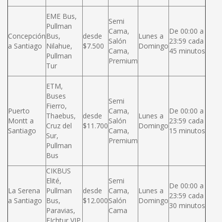
EME Bus,
Semi
Pullman
Cama,
De 00:00 a
Concepción
Bus,
desde
Lunes a
Salón
23:59 cada
a Santiago
Nilahue,
$7.500
Domingo
Cama,
45 minutos
Pullman
Premium
Tur
ETM,
Buses
Semi
Fierro,
Puerto
Cama,
De 00:00 a
Thaebus,
desde
Lunes a
Montt a
Salón
23:59 cada
Cruz del
$11.700
Domingo
Santiago
Cama,
15 minutos
Sur,
Premium
Pullman
Bus
CIKBUS
Elité,
Semi
De 00:00 a
La Serena
Pullman
desde
Cama,
Lunes a
23:59 cada
a Santiago
Bus,
$12.000
Salón
Domingo
30 minutos
Paravias,
Cama
FIchtur VIP