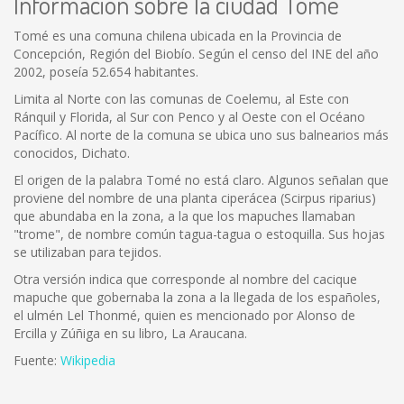
Información sobre la ciudad Tomé
Tomé es una comuna chilena ubicada en la Provincia de
Concepción, Región del Biobío. Según el censo del INE del año
2002, poseía 52.654 habitantes.
Limita al Norte con las comunas de Coelemu, al Este con
Ránquil y Florida, al Sur con Penco y al Oeste con el Océano
Pacífico. Al norte de la comuna se ubica uno sus balnearios más
conocidos, Dichato.
El origen de la palabra Tomé no está claro. Algunos señalan que
proviene del nombre de una planta ciperácea (Scirpus riparius)
que abundaba en la zona, a la que los mapuches llamaban
"trome", de nombre común tagua-tagua o estoquilla. Sus hojas
se utilizaban para tejidos.
Otra versión indica que corresponde al nombre del cacique
mapuche que gobernaba la zona a la llegada de los españoles,
el ulmén Lel Thonmé, quien es mencionado por Alonso de
Ercilla y Zúñiga en su libro, La Araucana.
Fuente:
Wikipedia