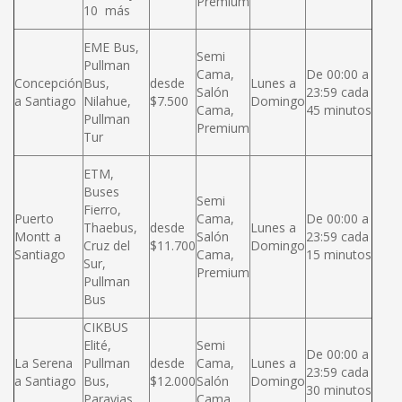
Premium
10 más
EME Bus,
Semi
Pullman
Cama,
De 00:00 a
Concepción
Bus,
desde
Lunes a
Salón
23:59 cada
a Santiago
Nilahue,
$7.500
Domingo
Cama,
45 minutos
Pullman
Premium
Tur
ETM,
Buses
Semi
Fierro,
Puerto
Cama,
De 00:00 a
Thaebus,
desde
Lunes a
Montt a
Salón
23:59 cada
Cruz del
$11.700
Domingo
Santiago
Cama,
15 minutos
Sur,
Premium
Pullman
Bus
CIKBUS
Elité,
Semi
De 00:00 a
La Serena
Pullman
desde
Cama,
Lunes a
23:59 cada
a Santiago
Bus,
$12.000
Salón
Domingo
30 minutos
Paravias,
Cama