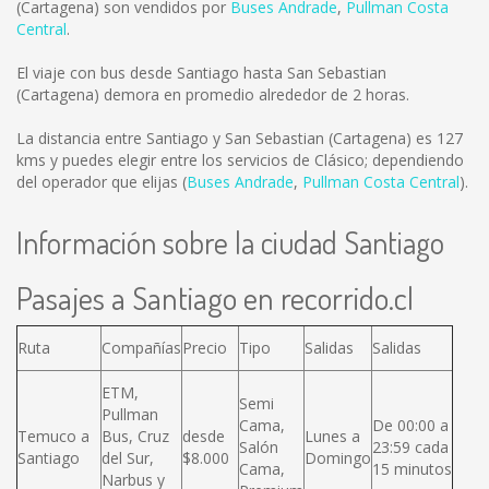
(Cartagena) son vendidos por
Buses Andrade
,
Pullman Costa
Central
.
El viaje con bus desde Santiago hasta San Sebastian
(Cartagena) demora en promedio alrededor de 2 horas.
La distancia entre Santiago y San Sebastian (Cartagena) es
127
kms
y puedes elegir entre los servicios de Clásico; dependiendo
del operador que elijas (
Buses Andrade
,
Pullman Costa Central
).
Información sobre la ciudad Santiago
Pasajes a Santiago en recorrido.cl
Ruta
Compañías
Precio
Tipo
Salidas
Salidas
ETM,
Semi
Pullman
Cama,
De 00:00 a
Temuco a
Bus, Cruz
desde
Lunes a
Salón
23:59 cada
Santiago
del Sur,
$8.000
Domingo
Cama,
15 minutos
Narbus y