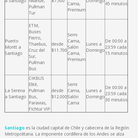
a Santiago
Nilahue,
$7.500
Domingo
Cama,
45 minutos
Pullman
Premium
Tur
ETM,
Buses
Semi
Fierro,
Puerto
Cama,
De 00:00 a
Thaebus,
desde
Lunes a
Montt a
Salón
23:59 cada
Cruz del
$11.700
Domingo
Santiago
Cama,
15 minutos
Sur,
Premium
Pullman
Bus
CIKBUS
Elité,
Semi
De 00:00 a
La Serena
Pullman
desde
Cama,
Lunes a
23:59 cada
a Santiago
Bus,
$12.000
Salón
Domingo
30 minutos
Paravias,
Cama
FIchtur VIP
Santiago
es la ciudad capital de Chile y cabecera de la Región
Metropolitana. La imponente cordillera de los Andes se alza