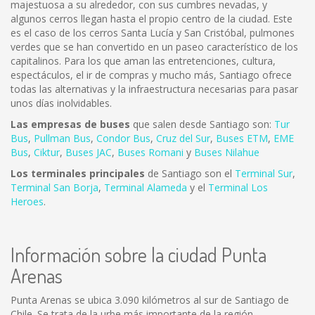
majestuosa a su alrededor, con sus cumbres nevadas, y
algunos cerros llegan hasta el propio centro de la ciudad. Este
es el caso de los cerros Santa Lucía y San Cristóbal, pulmones
verdes que se han convertido en un paseo característico de los
capitalinos. Para los que aman las entretenciones, cultura,
espectáculos, el ir de compras y mucho más, Santiago ofrece
todas las alternativas y la infraestructura necesarias para pasar
unos días inolvidables.
Las empresas de buses
que salen desde Santiago son:
Tur
Bus
,
Pullman Bus
,
Condor Bus
,
Cruz del Sur
,
Buses ETM
,
EME
Bus
,
Ciktur
,
Buses JAC
,
Buses Romani
y
Buses Nilahue
Los terminales principales
de Santiago son el
Terminal Sur
,
Terminal San Borja
,
Terminal Alameda
y el
Terminal Los
Heroes
.
Información sobre la ciudad Punta
Arenas
Punta Arenas se ubica 3.090 kilómetros al sur de Santiago de
Chile. Se trata de la urbe más importante de la región