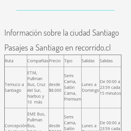
Información sobre la ciudad Santiago
Pasajes a Santiago en recorrido.cl
Ruta
Compañías
Precio
Tipo
Salidas
Salidas
ETM,
Semi
Pullman
Cama,
De 00:00 a
Temuco a
Bus, Cruz
desde
Lunes a
Salón
23:59 cada
Santiago
del Sur,
$8.000
Domingo
Cama,
15 minutos
Narbus y
Premium
10 más
EME Bus,
Semi
Pullman
Cama,
De 00:00 a
Concepción
Bus,
desde
Lunes a
Salón
23:59 cada