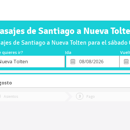
asajes de Santiago a Nueva Tolt
ajes de Santiago a Nueva Tolten para el sábado
 quieres ir?
Ida
Vuel
*
Fech
Nueva Tolten
o
Fecha
de
de
Vuel
Ida
gosto
Asientos
Pago