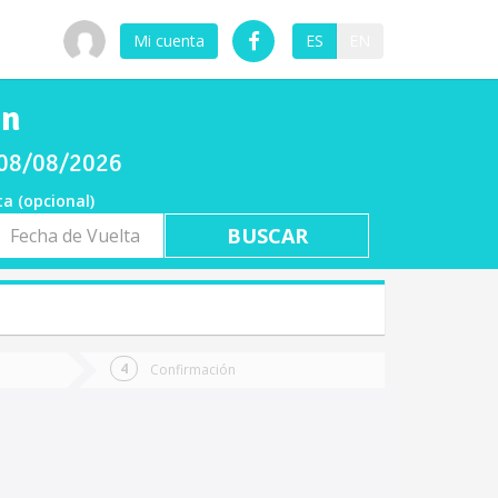
Mi cuenta
ES
EN
en
 08/08/2026
ta (opcional)
a
ta
Confirmación