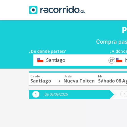
P
Compra pas
¿De dónde partes?
¿A dónde
*
*
Santiago
Origen
Destin
Desde
Hasta
Ida
Santiago
Nueva Tolten
Sábado 08 A
Ida 08/08/2026