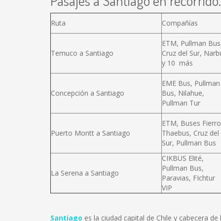
Pasajes a Santiago en recorrido.
Ruta
Compañías
ETM, Pullman Bus
Temuco a Santiago
Cruz del Sur, Narb
y 10 más
EME Bus, Pullman
Concepción a Santiago
Bus, Nilahue,
Pullman Tur
ETM, Buses Fierro
Puerto Montt a Santiago
Thaebus, Cruz del
Sur, Pullman Bus
CIKBUS Elité,
Pullman Bus,
La Serena a Santiago
Paravias, FIchtur
VIP
Santiago
es la ciudad capital de Chile y cabecera d