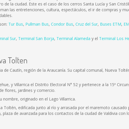
ro de la ciudad. Este es el caso de los cerros Santa Lucía y San Cris
 aman las entretenciones, cultura, espectáculos, el ir de compras y mu
dables.
 son:
Tur Bus
,
Pullman Bus
,
Condor Bus
,
Cruz del Sur
,
Buses ETM
,
EM
minal Sur
,
Terminal San Borja
,
Terminal Alameda
y el
Terminal Los H
va Tolten
a de Cautín, región de la Araucanía. Su capital comunal, Nueva Tolté
, y Villarrica el Distrito Electoral N° 52 y pertenece a la 15ª Circun
 flores, jardines y comercio.
u nombre, originado en el Lago Villarrica.
ua Toltén, edificada junto al río y arrasada por el maremoto causado 
, plaza de avanzada para los contactos de la ciudad de Valdivia con l