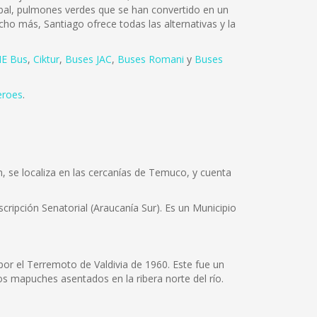
tóbal, pulmones verdes que se han convertido en un
cho más, Santiago ofrece todas las alternativas y la
E Bus
,
Ciktur
,
Buses JAC
,
Buses Romani
y
Buses
eroes
.
n, se localiza en las cercanías de Temuco, y cuenta
scripción Senatorial (Araucanía Sur). Es un Municipio
por el Terremoto de Valdivia de 1960. Este fue un
os mapuches asentados en la ribera norte del río.