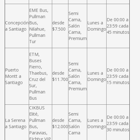
EME Bus,
Semi
Pullman
Cama,
De 00:00 a
Concepción
Bus,
desde
Lunes a
Salón
23:59 cada
a Santiago
Nilahue,
$7.500
Domingo
Cama,
45 minutos
Pullman
Premium
Tur
ETM,
Buses
Semi
Fierro,
Puerto
Cama,
De 00:00 a
Thaebus,
desde
Lunes a
Montt a
Salón
23:59 cada
Cruz del
$11.700
Domingo
Santiago
Cama,
15 minutos
Sur,
Premium
Pullman
Bus
CIKBUS
Elité,
Semi
De 00:00 a
La Serena
Pullman
desde
Cama,
Lunes a
23:59 cada
a Santiago
Bus,
$12.000
Salón
Domingo
30 minutos
Paravias,
Cama
FIchtur VIP