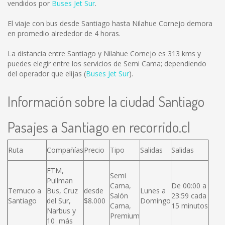
vendidos por
Buses Jet Sur
.
El viaje con bus desde Santiago hasta Nilahue Cornejo demora
en promedio alrededor de 4 horas.
La distancia entre Santiago y Nilahue Cornejo es
313 kms
y
puedes elegir entre los servicios de Semi Cama; dependiendo
del operador que elijas (
Buses Jet Sur
).
Información sobre la ciudad Santiago
Pasajes a Santiago en recorrido.cl
Ruta
Compañías
Precio
Tipo
Salidas
Salidas
ETM,
Semi
Pullman
Cama,
De 00:00 a
Temuco a
Bus, Cruz
desde
Lunes a
Salón
23:59 cada
Santiago
del Sur,
$8.000
Domingo
Cama,
15 minutos
Narbus y
Premium
10 más