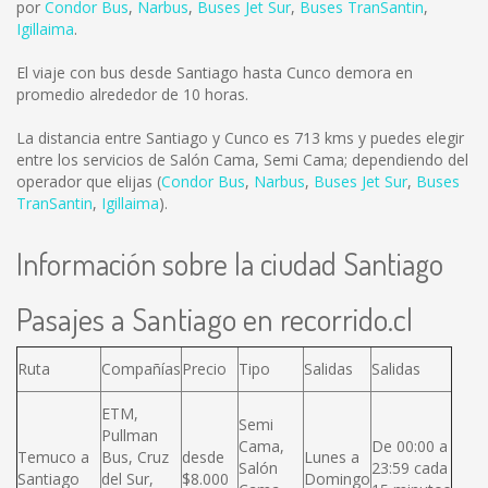
por
Condor Bus
,
Narbus
,
Buses Jet Sur
,
Buses TranSantin
,
Igillaima
.
El viaje con bus desde Santiago hasta Cunco demora en
promedio alrededor de 10 horas.
La distancia entre Santiago y Cunco es
713 kms
y puedes elegir
entre los servicios de Salón Cama, Semi Cama; dependiendo del
operador que elijas (
Condor Bus
,
Narbus
,
Buses Jet Sur
,
Buses
TranSantin
,
Igillaima
).
Información sobre la ciudad Santiago
Pasajes a Santiago en recorrido.cl
Ruta
Compañías
Precio
Tipo
Salidas
Salidas
ETM,
Semi
Pullman
Cama,
De 00:00 a
Temuco a
Bus, Cruz
desde
Lunes a
Salón
23:59 cada
Santiago
del Sur,
$8.000
Domingo