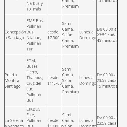
Cama,
15 minutos
Narbus y
Premium
10 más
EME Bus,
Semi
Pullman
Cama,
De 00:00 a
Concepción
Bus,
desde
Lunes a
Salón
23:59 cada
a Santiago
Nilahue,
$7.500
Domingo
Cama,
45 minutos
Pullman
Premium
Tur
ETM,
Buses
Semi
Fierro,
Puerto
Cama,
De 00:00 a
Thaebus,
desde
Lunes a
Montt a
Salón
23:59 cada
Cruz del
$11.700
Domingo
Santiago
Cama,
15 minutos
Sur,
Premium
Pullman
Bus
CIKBUS
Elité,
Semi
De 00:00 a
La Serena
Pullman
desde
Cama,
Lunes a
23:59 cada
a Santiago
Bus,
$12.000
Salón
Domingo