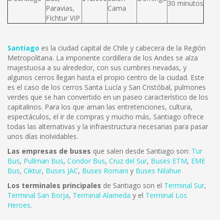
30 minutos
Paravias,
Cama
FIchtur VIP
Santiago
es la ciudad capital de Chile y cabecera de la Región
Metropolitana. La imponente cordillera de los Andes se alza
majestuosa a su alrededor, con sus cumbres nevadas, y
algunos cerros llegan hasta el propio centro de la ciudad. Este
es el caso de los cerros Santa Lucía y San Cristóbal, pulmones
verdes que se han convertido en un paseo característico de los
capitalinos. Para los que aman las entretenciones, cultura,
espectáculos, el ir de compras y mucho más, Santiago ofrece
todas las alternativas y la infraestructura necesarias para pasar
unos días inolvidables.
Las empresas de buses
que salen desde Santiago son:
Tur
Bus
,
Pullman Bus
,
Condor Bus
,
Cruz del Sur
,
Buses ETM
,
EME
Bus
,
Ciktur
,
Buses JAC
,
Buses Romani
y
Buses Nilahue
Los terminales principales
de Santiago son el
Terminal Sur
,
Terminal San Borja
,
Terminal Alameda
y el
Terminal Los
Heroes
.