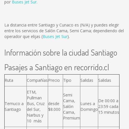
por
Buses Jet Sur
.
La distancia entre Santiago y Cunaco es
(N/A)
y puedes elegir
entre los servicios de Salón Cama, Semi Cama; dependiendo del
operador que elijas (
Buses Jet Sur
).
Información sobre la ciudad Santiago
Pasajes a Santiago en recorrido.cl
Ruta
Compañías
Precio
Tipo
Salidas
Salidas
ETM,
Semi
Pullman
Cama,
De 00:00 a
Temuco a
Bus, Cruz
desde
Lunes a
Salón
23:59 cada
Santiago
del Sur,
$8.000
Domingo
Cama,
15 minutos
Narbus y
Premium
10 más