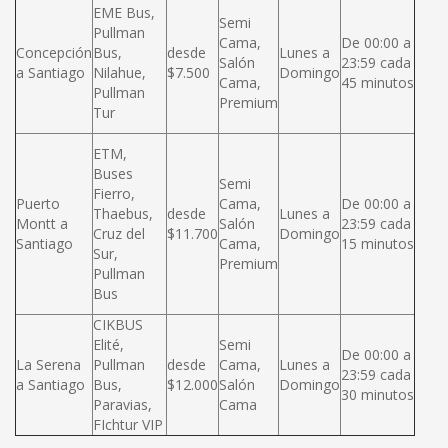
EME Bus,
Semi
Pullman
Cama,
De 00:00 a
Concepción
Bus,
desde
Lunes a
Salón
23:59 cada
a Santiago
Nilahue,
$7.500
Domingo
Cama,
45 minutos
Pullman
Premium
Tur
ETM,
Buses
Semi
Fierro,
Puerto
Cama,
De 00:00 a
Thaebus,
desde
Lunes a
Montt a
Salón
23:59 cada
Cruz del
$11.700
Domingo
Santiago
Cama,
15 minutos
Sur,
Premium
Pullman
Bus
CIKBUS
Elité,
Semi
De 00:00 a
La Serena
Pullman
desde
Cama,
Lunes a
23:59 cada
a Santiago
Bus,
$12.000
Salón
Domingo
30 minutos
Paravias,
Cama
FIchtur VIP