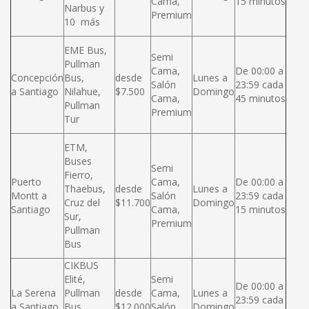
Cama,
15 minutos
Narbus y
Premium
10 más
EME Bus,
Semi
Pullman
Cama,
De 00:00 a
Concepción
Bus,
desde
Lunes a
Salón
23:59 cada
a Santiago
Nilahue,
$7.500
Domingo
Cama,
45 minutos
Pullman
Premium
Tur
ETM,
Buses
Semi
Fierro,
Puerto
Cama,
De 00:00 a
Thaebus,
desde
Lunes a
Montt a
Salón
23:59 cada
Cruz del
$11.700
Domingo
Santiago
Cama,
15 minutos
Sur,
Premium
Pullman
Bus
CIKBUS
Elité,
Semi
De 00:00 a
La Serena
Pullman
desde
Cama,
Lunes a
23:59 cada
a Santiago
Bus,
$12.000
Salón
Domingo