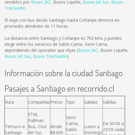
vendidos por
Buses JAC
,
Buses Liquiñe
,
Buses Jet Sur
,
Buses
TranSantin
.
El viaje con bus desde Santiago hasta Coñaripe demora en
promedio alrededor de 11 horas.
La distancia entre Santiago y Coñaripe es
792 kms
y puedes
elegir entre los servicios de Salón Cama, Semi Cama;
dependiendo del operador que elijas (
Buses JAC
,
Buses Liquiñe
,
Buses Jet Sur
,
Buses TranSantin
).
Información sobre la ciudad Santiago
Pasajes a Santiago en recorrido.cl
Ruta
Compañías
Precio
Tipo
Salidas
Salidas
ETM,
Semi
Pullman
Cama,
De 00:00 a
Temuco a
Bus, Cruz
desde
Lunes a
Salón
23:59 cada
Santiago
del Sur,
$8.000
Domingo