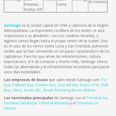
30 minutos
Paravias,
Cama
FIchtur VIP
Santiago
es la ciudad capital de Chile y cabecera de la Región
Metropolitana. La imponente cordillera de los Andes se alza
majestuosa a su alrededor, con sus cumbres nevadas, y
algunos cerros llegan hasta el propio centro de la ciudad. Este
es el caso de los cerros Santa Lucía y San Cristóbal, pulmones
verdes que se han convertido en un paseo característico de los
capitalinos. Para los que aman las entretenciones, cultura,
espectáculos, el ir de compras y mucho más, Santiago ofrece
todas las alternativas y la infraestructura necesarias para pasar
unos días inolvidables.
Las empresas de buses
que salen desde Santiago son:
Tur
Bus
,
Pullman Bus
,
Condor Bus
,
Cruz del Sur
,
Buses ETM
,
EME
Bus
,
Ciktur
,
Buses JAC
,
Buses Romani
y
Buses Nilahue
Los terminales principales
de Santiago son el
Terminal Sur
,
Terminal San Borja
,
Terminal Alameda
y el
Terminal Los
Heroes
.