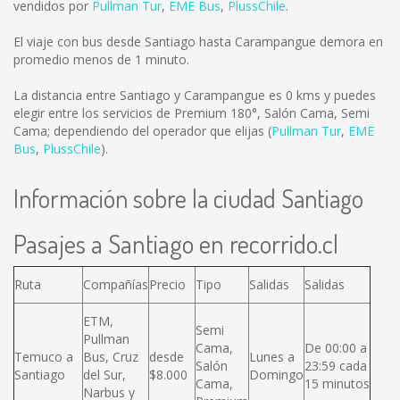
vendidos por
Pullman Tur
,
EME Bus
,
PlussChile
.
El viaje con bus desde Santiago hasta Carampangue demora en
promedio menos de 1 minuto.
La distancia entre Santiago y Carampangue es
0 kms
y puedes
elegir entre los servicios de Premium 180°, Salón Cama, Semi
Cama; dependiendo del operador que elijas (
Pullman Tur
,
EME
Bus
,
PlussChile
).
Información sobre la ciudad Santiago
Pasajes a Santiago en recorrido.cl
Ruta
Compañías
Precio
Tipo
Salidas
Salidas
ETM,
Semi
Pullman
Cama,
De 00:00 a
Temuco a
Bus, Cruz
desde
Lunes a
Salón
23:59 cada
Santiago
del Sur,
$8.000
Domingo
Cama,
15 minutos
Narbus y