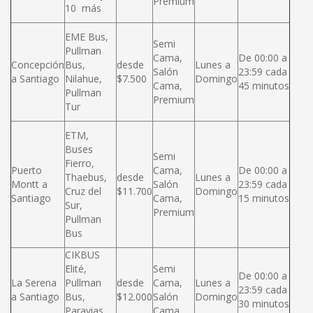
Premium
10 más
EME Bus,
Semi
Pullman
Cama,
De 00:00 a
Concepción
Bus,
desde
Lunes a
Salón
23:59 cada
a Santiago
Nilahue,
$7.500
Domingo
Cama,
45 minutos
Pullman
Premium
Tur
ETM,
Buses
Semi
Fierro,
Puerto
Cama,
De 00:00 a
Thaebus,
desde
Lunes a
Montt a
Salón
23:59 cada
Cruz del
$11.700
Domingo
Santiago
Cama,
15 minutos
Sur,
Premium
Pullman
Bus
CIKBUS
Elité,
Semi
De 00:00 a
La Serena
Pullman
desde
Cama,
Lunes a
23:59 cada
a Santiago
Bus,
$12.000
Salón
Domingo
30 minutos
Paravias,
Cama