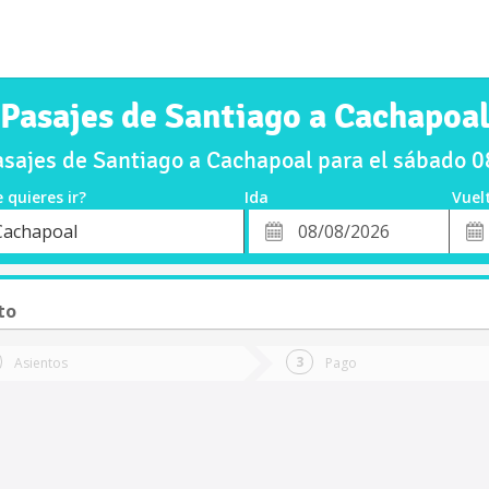
Pasajes de Santiago a Cachapoa
sajes de Santiago a Cachapoal para el sábado 
 quieres ir?
Ida
Vuel
*
Fech
Cachapoal
o
Fecha
de
de
Vuel
Ida
to
Asientos
Pago