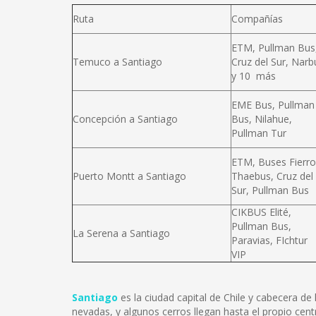
Ruta
Compañías
ETM, Pullman Bus
Temuco a Santiago
Cruz del Sur, Narb
y 10 más
EME Bus, Pullman
Concepción a Santiago
Bus, Nilahue,
Pullman Tur
ETM, Buses Fierro
Puerto Montt a Santiago
Thaebus, Cruz del
Sur, Pullman Bus
CIKBUS Elité,
Pullman Bus,
La Serena a Santiago
Paravias, FIchtur
VIP
Santiago
es la ciudad capital de Chile y cabecera d
nevadas, y algunos cerros llegan hasta el propio cent