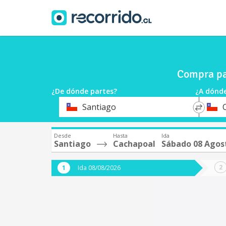
Compra pa
¿De dónde partes?
¿A dónde
*
*
Santiago
Origen
Destin
Desde
Hasta
Ida
Santiago
Cachapoal
Sábado 08 Agos
Ida 08/08/2026