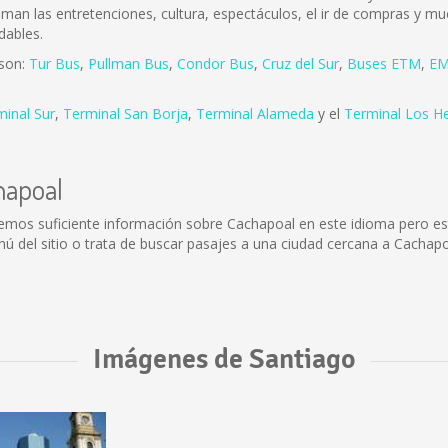
 aman las entretenciones, cultura, espectáculos, el ir de compras y mu
dables.
 son:
Tur Bus
,
Pullman Bus
,
Condor Bus
,
Cruz del Sur
,
Buses ETM
,
EM
minal Sur
,
Terminal San Borja
,
Terminal Alameda
y el
Terminal Los H
hapoal
emos suficiente información sobre Cachapoal en este idioma pero es
 del sitio o trata de buscar pasajes a una ciudad cercana a Cachapo
Imágenes de Santiago