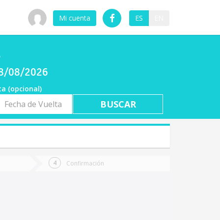
Mi cuenta
ES
EN
l
08/08/2026
ta (opcional)
a
ta
Confirmación