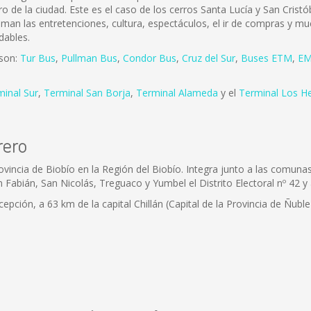
ro de la ciudad. Este es el caso de los cerros Santa Lucía y San Cris
 aman las entretenciones, cultura, espectáculos, el ir de compras y mu
dables.
 son:
Tur Bus
,
Pullman Bus
,
Condor Bus
,
Cruz del Sur
,
Buses ETM
,
EM
minal Sur
,
Terminal San Borja
,
Terminal Alameda
y el
Terminal Los H
rero
ovincia de Biobío en la Región del Biobío. Integra junto a las comu
n Fabián, San Nicolás, Treguaco y Yumbel el Distrito Electoral nº 42 y 
epción, a 63 km de la capital Chillán (Capital de la Provincia de Ñuble