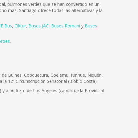
tóbal, pulmones verdes que se han convertido en un
cho más, Santiago ofrece todas las alternativas y la
E Bus
,
Ciktur
,
Buses JAC
,
Buses Romani
y
Buses
eroes
.
nas de Bulnes, Cobquecura, Coelemu, Ninhue, Ñiquén,
a la 12ª Circunscripción Senatorial (Bíobío Costa).
) y a 56,6 km de Los Ángeles (capital de la Provincial