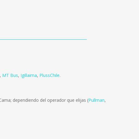
,
MT Bus
,
Igillaima
,
PlussChile
.
Cama; dependiendo del operador que elijas (
Pullman
,