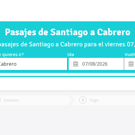
Pasajes de Santiago a Cabrero
asajes de Santiago a Cabrero para el viernes 0
 quieres ir?
Ida
Vuel
*
Fech
Cabrero
o
Fecha
de
de
Vuel
Ida
Asientos
Pago