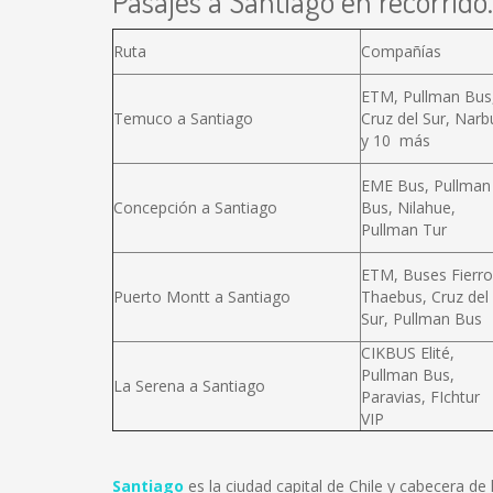
Pasajes a Santiago en recorrido.
Ruta
Compañías
ETM, Pullman Bus
Temuco a Santiago
Cruz del Sur, Narb
y 10 más
EME Bus, Pullman
Concepción a Santiago
Bus, Nilahue,
Pullman Tur
ETM, Buses Fierro
Puerto Montt a Santiago
Thaebus, Cruz del
Sur, Pullman Bus
CIKBUS Elité,
Pullman Bus,
La Serena a Santiago
Paravias, FIchtur
VIP
Santiago
es la ciudad capital de Chile y cabecera d