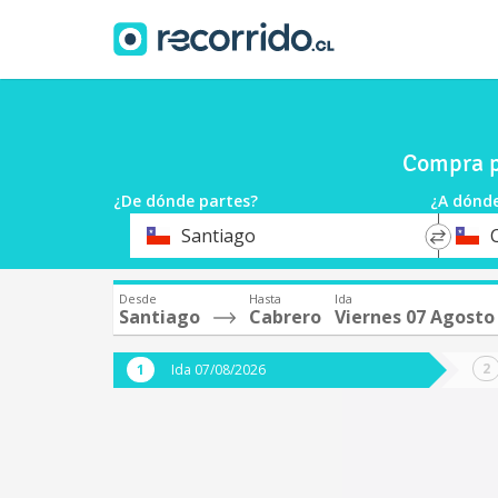
Compra p
¿De dónde partes?
¿A dónde
*
*
Santiago
Origen
Destin
Desde
Hasta
Ida
Santiago
Cabrero
Viernes 07 Agosto
Ida 07/08/2026