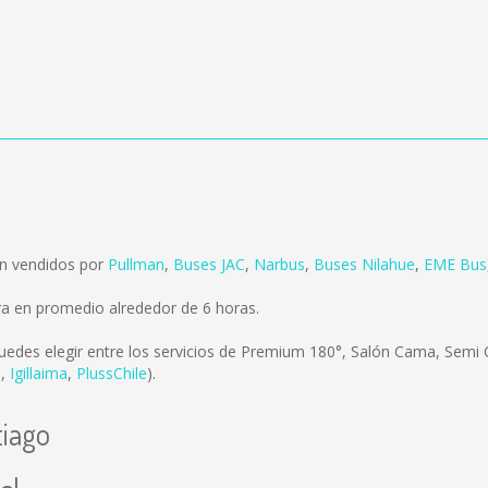
on vendidos por
Pullman
,
Buses JAC
,
Narbus
,
Buses Nilahue
,
EME Bus
ra en promedio alrededor de 6 horas.
uedes elegir entre los servicios de Premium 180°, Salón Cama, Semi 
s
,
Igillaima
,
PlussChile
).
tiago