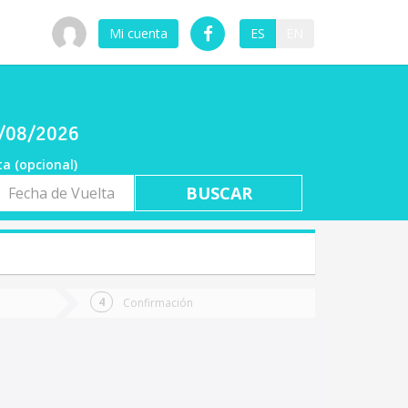
Mi cuenta
ES
EN
7/08/2026
ta (opcional)
a
ta
Confirmación