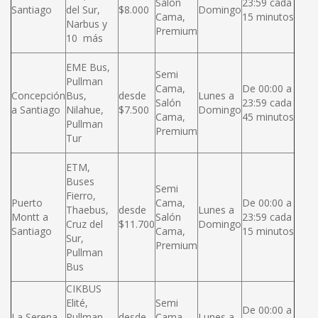
Salón
23:59 cada
Santiago
del Sur,
$8.000
Domingo
Cama,
15 minutos
Narbus y
Premium
10 más
EME Bus,
Semi
Pullman
Cama,
De 00:00 a
Concepción
Bus,
desde
Lunes a
Salón
23:59 cada
a Santiago
Nilahue,
$7.500
Domingo
Cama,
45 minutos
Pullman
Premium
Tur
ETM,
Buses
Semi
Fierro,
Puerto
Cama,
De 00:00 a
Thaebus,
desde
Lunes a
Montt a
Salón
23:59 cada
Cruz del
$11.700
Domingo
Santiago
Cama,
15 minutos
Sur,
Premium
Pullman
Bus
CIKBUS
Elité,
Semi
De 00:00 a
La Serena
Pullman
desde
Cama,
Lunes a