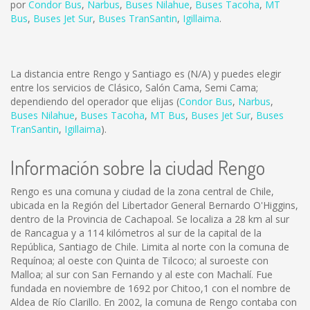
por
Condor Bus
,
Narbus
,
Buses Nilahue
,
Buses Tacoha
,
MT
Bus
,
Buses Jet Sur
,
Buses TranSantin
,
Igillaima
.
La distancia entre Rengo y Santiago es
(N/A)
y puedes elegir
entre los servicios de Clásico, Salón Cama, Semi Cama;
dependiendo del operador que elijas (
Condor Bus
,
Narbus
,
Buses Nilahue
,
Buses Tacoha
,
MT Bus
,
Buses Jet Sur
,
Buses
TranSantin
,
Igillaima
).
Información sobre la ciudad Rengo
Rengo es una comuna y ciudad de la zona central de Chile,
ubicada en la Región del Libertador General Bernardo O'Higgins,
dentro de la Provincia de Cachapoal. Se localiza a 28 km al sur
de Rancagua y a 114 kilómetros al sur de la capital de la
República, Santiago de Chile. Limita al norte con la comuna de
Requínoa; al oeste con Quinta de Tilcoco; al suroeste con
Malloa; al sur con San Fernando y al este con Machalí. Fue
fundada en noviembre de 1692 por Chitoo,1 con el nombre de
Aldea de Río Clarillo. En 2002, la comuna de Rengo contaba con