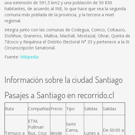
una extensión de 591,5 km2 y una población de 50 830
habitantes, de acuerdo al INE, lo que hace que sea la segunda
comuna más poblada de la provincia, y la tercera a nivel
regional.
Integra junto con las comunas de Codegua, Coinco, Coltauco,
Doñihue, Graneros, Malloa, Machalí, Mostazal, Olivar, Quinta de
Tilcoco y Requínoa el Distrito Electoral N° 33 y pertenece a la IX
Circunscripción Senatorial.
Fuente:
Wikipedia
Información sobre la ciudad Santiago
Pasajes a Santiago en recorrido.cl
Ruta
Compañías
Precio
Tipo
Salidas
Salidas
ETM,
Semi
Pullman
Cama,
De 00:00 a
Temuco a
Bus, Cruz
desde
Lunes a