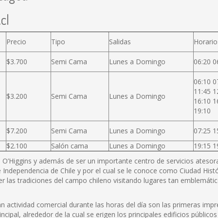
cl
Precio
Tipo
Salidas
Horario
$3.700
Semi Cama
Lunes a Domingo
06:20 0
06:10 0
11:45 1
$3.200
Semi Cama
Lunes a Domingo
16:10 1
19:10
$7.200
Semi Cama
Lunes a Domingo
07:25 1
$2.100
Salón cama
Lunes a Domingo
19:15 1
B. O’Higgins y además de ser un importante centro de servicios atesora 
 Independencia de Chile y por el cual se le conoce como Ciudad Histó
r las tradiciones del campo chileno visitando lugares tan emblemátic
actividad comercial durante las horas del día son las primeras impre
incipal, alrededor de la cual se erigen los principales edificios públi