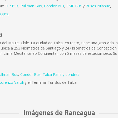
on:
Tur Bus
,
Pullman Bus
,
Condor Bus
,
EME Bus
y
Buses Nilahue
,
ggins
.
a
 del Maule, Chile. La ciudad de Talca, en tanto, tiene una gran vida in
 ubica a 253 kilometros de Santiago y 247 kilometros de Concepción.
e un clima Mediterráneo Continental, con 5 meses de estación seca. Su
ullman Bus
,
Condor Bus
,
Talca Paris y Londres
Lorenzo Varoli
y el Terminal Tur Bus de Talca
Imágenes de Rancagua