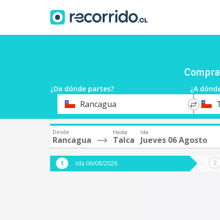
Compra 
¿De dónde partes?
¿A dónde
*
*
Rancagua
Origen
Destin
Desde
Hasta
Ida
Rancagua
Talca
Jueves 06 Agosto
Ida 06/08/2026