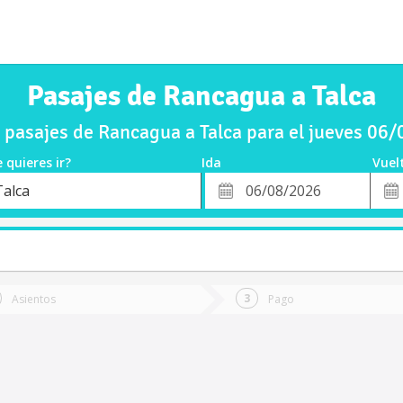
Pasajes de Rancagua a Talca
pasajes de Rancagua a Talca para el jueves 06
 quieres ir?
Ida
Vuel
*
Fech
Talca
o
Fecha
de
de
Vuel
Ida
Asientos
Pago