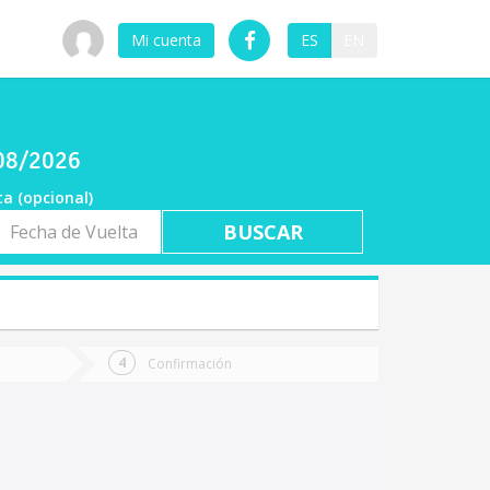
Mi cuenta
ES
EN
/08/2026
ta (opcional)
a
ta
Confirmación