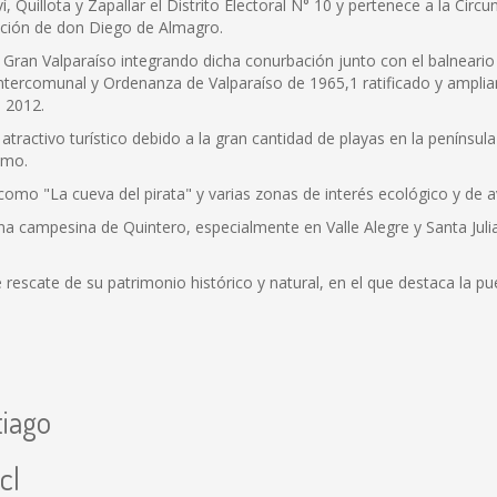
Quillota y Zapallar el Distrito Electoral N° 10 y pertenece a la Circun
dición de don Diego de Almagro.
Gran Valparaíso integrando dicha conurbación junto con el balneario y
Intercomunal y Ordenanza de Valparaíso de 1965,1 ratificado y ampli
e 2012.
ractivo turístico debido a la gran cantidad de playas en la península
smo.
mo "La cueva del pirata" y varias zonas de interés ecológico y de a
zona campesina de Quintero, especialmente en Valle Alegre y Santa Jul
rescate de su patrimonio histórico y natural, en el que destaca la p
tiago
cl