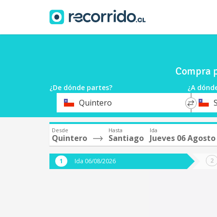
Compra p
¿De dónde partes?
¿A dónde
*
*
Quintero
Origen
Destin
Desde
Hasta
Ida
Quintero
Santiago
Jueves 06 Agosto
Ida 06/08/2026