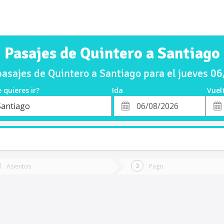
Pasajes de Quintero a Santiago
asajes de Quintero a Santiago para el jueves 0
 quieres ir?
Ida
Vuel
*
Fech
Santiago
o
Fecha
de
de
Vuel
Ida
Asientos
Pago