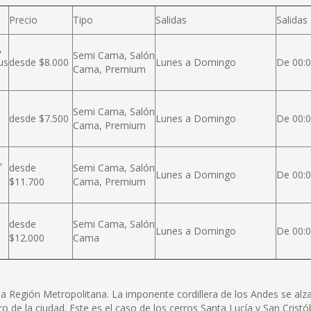
Precio
Tipo
Salidas
Salidas
,
Semi Cama, Salón
us
desde $8.000
Lunes a Domingo
De 00:0
Cama, Premium
Semi Cama, Salón
desde $7.500
Lunes a Domingo
De 00:0
Cama, Premium
,
desde
Semi Cama, Salón
Lunes a Domingo
De 00:0
$11.700
Cama, Premium
desde
Semi Cama, Salón
Lunes a Domingo
De 00:0
$12.000
Cama
e la Región Metropolitana. La imponente cordillera de los Andes se a
ro de la ciudad. Este es el caso de los cerros Santa Lucía y San Cris