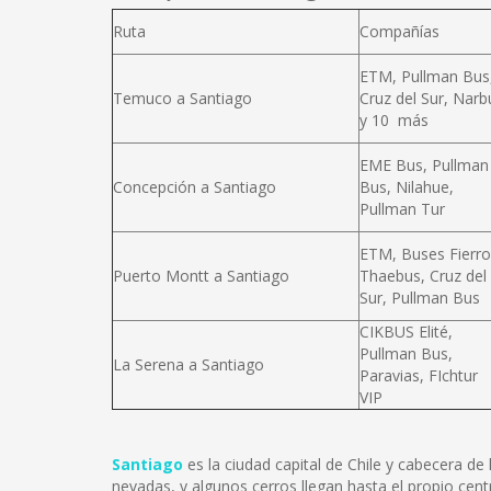
Ruta
Compañías
ETM, Pullman Bus
Temuco a Santiago
Cruz del Sur, Narb
y 10 más
EME Bus, Pullman
Concepción a Santiago
Bus, Nilahue,
Pullman Tur
ETM, Buses Fierro
Puerto Montt a Santiago
Thaebus, Cruz del
Sur, Pullman Bus
CIKBUS Elité,
Pullman Bus,
La Serena a Santiago
Paravias, FIchtur
VIP
Santiago
es la ciudad capital de Chile y cabecera d
nevadas, y algunos cerros llegan hasta el propio cent