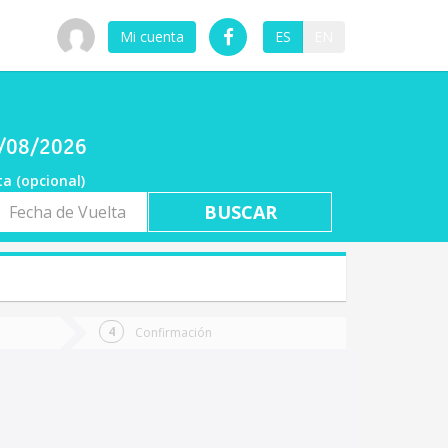
Mi cuenta
ES
EN
6/08/2026
ta (opcional)
a
ta
Confirmación