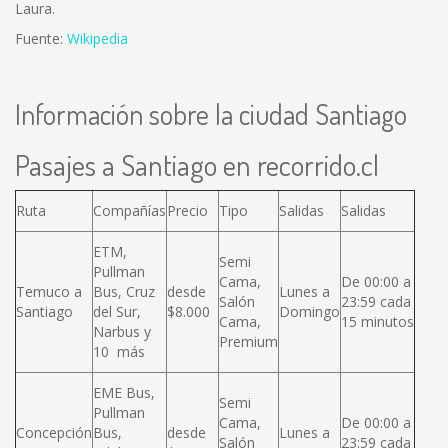
Laura.
Fuente:
Wikipedia
Información sobre la ciudad Santiago
Pasajes a Santiago en recorrido.cl
Ruta
Compañías
Precio
Tipo
Salidas
Salidas
ETM,
Semi
Pullman
Cama,
De 00:00 a
Temuco a
Bus, Cruz
desde
Lunes a
Salón
23:59 cada
Santiago
del Sur,
$8.000
Domingo
Cama,
15 minutos
Narbus y
Premium
10 más
EME Bus,
Semi
Pullman
Cama,
De 00:00 a
Concepción
Bus,
desde
Lunes a
Salón
23:59 cada