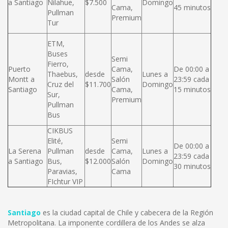
a Santiago
Nilahue,
$7.500
Domingo
Cama,
45 minutos
Pullman
Premium
Tur
ETM,
Buses
Semi
Fierro,
Puerto
Cama,
De 00:00 a
Thaebus,
desde
Lunes a
Montt a
Salón
23:59 cada
Cruz del
$11.700
Domingo
Santiago
Cama,
15 minutos
Sur,
Premium
Pullman
Bus
CIKBUS
Elité,
Semi
De 00:00 a
La Serena
Pullman
desde
Cama,
Lunes a
23:59 cada
a Santiago
Bus,
$12.000
Salón
Domingo
30 minutos
Paravias,
Cama
FIchtur VIP
Santiago
es la ciudad capital de Chile y cabecera de la Región
Metropolitana. La imponente cordillera de los Andes se alza