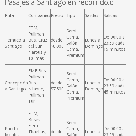
Pasajes a Santiago en recorrido.cl
Ruta
Compañías
Precio
Tipo
Salidas
Salidas
ETM,
Semi
Pullman
Cama,
De 00:00 a
Temuco a
Bus, Cruz
desde
Lunes a
Salón
23:59 cada
Santiago
del Sur,
$8.000
Domingo
Cama,
15 minutos
Narbus y
Premium
10 más
EME Bus,
Semi
Pullman
Cama,
De 00:00 a
Concepción
Bus,
desde
Lunes a
Salón
23:59 cada
a Santiago
Nilahue,
$7.500
Domingo
Cama,
45 minutos
Pullman
Premium
Tur
ETM,
Buses
Semi
Fierro,
Puerto
Cama,
De 00:00 a
Thaebus,
desde
Lunes a
Montt a
Salón
23:59 cada