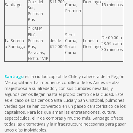
Cruz del
$11.700
Domingo
Santiago
Cama,
15 minutos
Sur,
Premium
Pullman
Bus
CIKBUS
Elité,
Semi
De 00:00 a
La Serena
Pullman
desde
Cama,
Lunes a
23:59 cada
a Santiago
Bus,
$12.000
Salón
Domingo
30 minutos
Paravias,
Cama
FIchtur VIP
Santiago
es la ciudad capital de Chile y cabecera de la Región
Metropolitana. La imponente cordillera de los Andes se alza
majestuosa a su alrededor, con sus cumbres nevadas, y
algunos cerros llegan hasta el propio centro de la ciudad. Este
es el caso de los cerros Santa Lucía y San Cristóbal, pulmones
verdes que se han convertido en un paseo característico de los
capitalinos. Para los que aman las entretenciones, cultura,
espectáculos, el ir de compras y mucho más, Santiago ofrece
todas las alternativas y la infraestructura necesarias para pasar
unos días inolvidables.