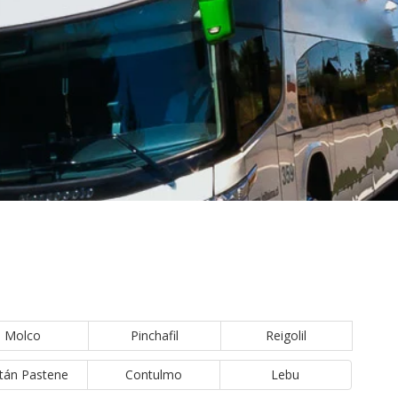
Molco
Pinchafil
Reigolil
tán Pastene
Contulmo
Lebu