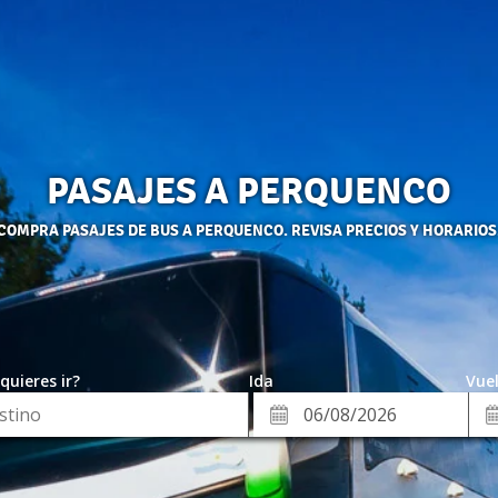
PASAJES A PERQUENCO
COMPRA PASAJES DE BUS A PERQUENCO. REVISA PRECIOS Y HORARIOS
quieres ir?
Ida
Vuel
*
Fe
Fecha
de
de
Vue
Ida