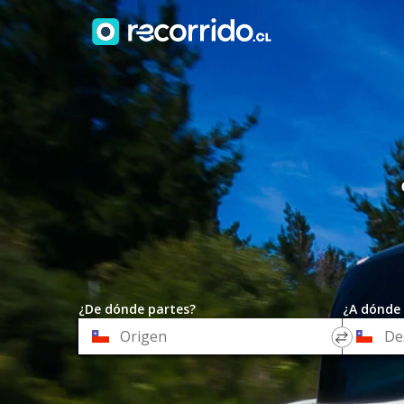
¿De dónde partes?
¿A dónde 
*
*
Origen
Destino