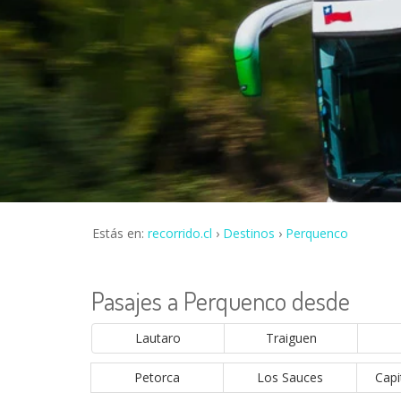
Estás en:
recorrido.cl
Destinos
Perquenco
Pasajes a Perquenco desde
Lautaro
Traiguen
Petorca
Los Sauces
Capi