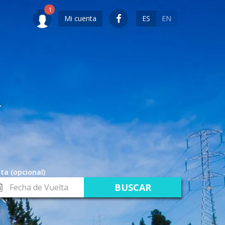
Mi cuenta
ES
EN
.
ta (opcional)
cha
lta