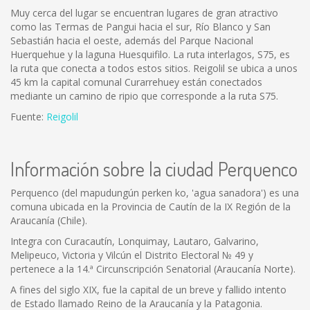
Muy cerca del lugar se encuentran lugares de gran atractivo
como las Termas de Pangui hacia el sur, Río Blanco y San
Sebastián hacia el oeste, además del Parque Nacional
Huerquehue y la laguna Huesquifilo. La ruta interlagos, S75, es
la ruta que conecta a todos estos sitios. Reigolil se ubica a unos
45 km la capital comunal Curarrehuey están conectados
mediante un camino de ripio que corresponde a la ruta S75.
Fuente:
Reigolil
Información sobre la ciudad Perquenco
Perquenco (del mapudungún perken ko, 'agua sanadora') es una
comuna ubicada en la Provincia de Cautín de la IX Región de la
Araucanía (Chile).
Integra con Curacautín, Lonquimay, Lautaro, Galvarino,
Melipeuco, Victoria y Vilcún el Distrito Electoral № 49 y
pertenece a la 14.ª Circunscripción Senatorial (Araucanía Norte).
A fines del siglo XIX, fue la capital de un breve y fallido intento
de Estado llamado Reino de la Araucanía y la Patagonia.