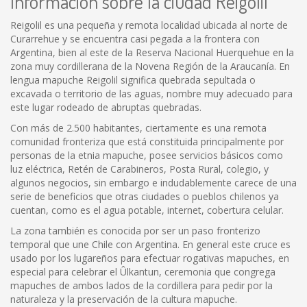
Información sobre la ciudad Reigolil
Reigolil es una pequeña y remota localidad ubicada al norte de
Curarrehue y se encuentra casi pegada a la frontera con
Argentina, bien al este de la Reserva Nacional Huerquehue en la
zona muy cordillerana de la Novena Región de la Araucanía. En
lengua mapuche Reigolil significa quebrada sepultada o
excavada o territorio de las aguas, nombre muy adecuado para
este lugar rodeado de abruptas quebradas.
Con más de 2.500 habitantes, ciertamente es una remota
comunidad fronteriza que está constituida principalmente por
personas de la etnia mapuche, posee servicios básicos como
luz eléctrica, Retén de Carabineros, Posta Rural, colegio, y
algunos negocios, sin embargo e indudablemente carece de una
serie de beneficios que otras ciudades o pueblos chilenos ya
cuentan, como es el agua potable, internet, cobertura celular.
La zona también es conocida por ser un paso fronterizo
temporal que une Chile con Argentina. En general este cruce es
usado por los lugareños para efectuar rogativas mapuches, en
especial para celebrar el Ûlkantun, ceremonia que congrega
mapuches de ambos lados de la cordillera para pedir por la
naturaleza y la preservación de la cultura mapuche.