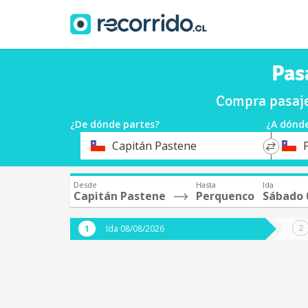
Pas
Compra pasaje
¿De dónde partes?
¿A dónde
*
*
Capitán Pastene
Origen
Destin
Desde
Hasta
Ida
Capitán Pastene
Perquenco
Sábado 
Ida 08/08/2026