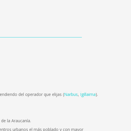
endiendo del operador que elijas (
Narbus
,
Igillaima
).
de la Araucanía.
centros urbanos el más poblado y con mayor