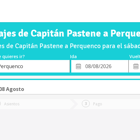
ajes de Capitán Pastene a Perqu
s de Capitán Pastene a Perquenco para el sáb
 quieres ir?
Ida
Vuel
*
Fech
Perquenco
o
Fecha
de
de
Vuel
Ida
08 Agosto
Asientos
Pago