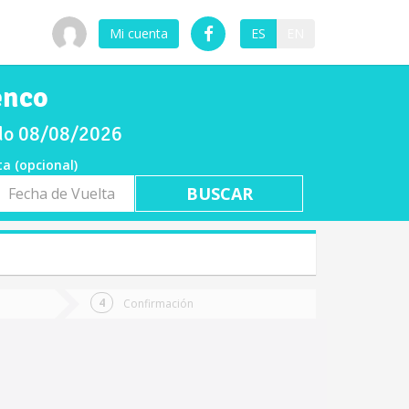
Mi cuenta
ES
EN
enco
ado 08/08/2026
ta (opcional)
a
ta
Confirmación