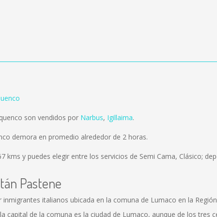
quenco
rquenco son vendidos por
Narbus
,
Igillaima
.
enco demora en promedio alrededor de 2 horas.
67 kms
y puedes elegir entre los servicios de Semi Cama, Clásico; dep
itán Pastene
r inmigrantes italianos ubicada en la comuna de Lumaco en la Región 
a capital de la comuna es la ciudad de Lumaco, aunque de los tres 