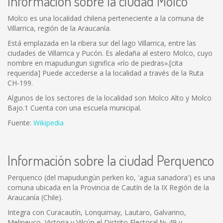
Información sobre la ciudad Molco
Molco es una localidad chilena perteneciente a la comuna de
Villarrica, región de la Araucanía.
Está emplazada en la ribera sur del lago Villarrica, entre las
ciudades de Villarrica y Pucón. Es aledaña al estero Molco, cuyo
nombre en mapudungun significa «río de piedras».[cita
requerida] Puede accederse a la localidad a través de la Ruta
CH-199.
Algunos de los sectores de la localidad son Molco Alto y Molco
Bajo.1 Cuenta con una escuela municipal.
Fuente:
Wikipedia
Información sobre la ciudad Perquenco
Perquenco (del mapudungún perken ko, 'agua sanadora') es una
comuna ubicada en la Provincia de Cautín de la IX Región de la
Araucanía (Chile).
Integra con Curacautín, Lonquimay, Lautaro, Galvarino,
Melipeuco, Victoria y Vilcún el Distrito Electoral № 49 y